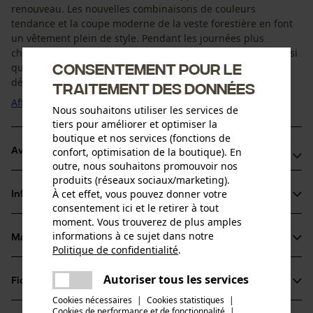
renouveau. Les nouvelles combinaisons de couleurs
tendance et la coupe moderne de la veste forestière en font
un vêtement plein de style. Pendant les journées plus
chaudes, les fentes d’aération au niveau des avant-bras ainsi
Consentement pour le
que les collerettes doublées en maille respirantes sont des
détails qui font toute la différence. La ...
traitement des données
Afficher plus
Nous souhaitons utiliser les services de
tiers pour améliorer et optimiser la
boutique et nos services (fonctions de
confort, optimisation de la boutique). En
Avantages du produit
outre, nous souhaitons promouvoir nos
produits (réseaux sociaux/marketing).
Avant-bras et fentes pour aération de la veste forestière
À cet effet, vous pouvez donner votre
Informations sur le produit
KOX : de larges fentes d’aération doublées en maille
consentement ici et le retirer à tout
repsirante au niveau des avant-bras permettent une
moment. Vous trouverez de plus amples
informations à ce sujet dans notre
circulation d’air ininterrompue pendant le travail
Matériau & entretien
Détails du produit
Politique de confidentialité
.
Aération et bandes réfléchissantes au dos : collerette avec
partager
doublure intérieure en maille respirante, logo X
Une erreur s'est produite. Veuillez
Type de manche
Autoriser tous les services
Fiches techniques
partager
essayer encore.
Matériau
manches longues
réfléchissant et bandes réfléchissantes sur la partie
Cookies nécessaires
|
Cookies statistiques
|
Fiche de données de sécurité du produit (PDF)
dorsale
Cookies de performance et de fonctionnalité
mail
|