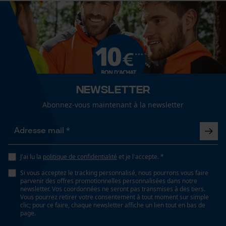
Cookies de performance et de
lavage à 40 °C
fonctionnalité
Saison
Articles pour toute l'année
Recommandations dentretien
Suivre les instructions d'entretien sur l'étiquette.
Loop54 Personalization
Optique/motif
Page d'accueil personnalisée
bicolore
Newsletter
Panier sauvegardé
Abonnez-vous maintenant à la newsletter
Salutation personnelle
Spécifications techniques
Géo-IP et détection des
utilisateurs
Lubrification automatique de la chaîne
Vidéos YouTube
J'ai lu la
politique de confidentialité
et je l'accepte. *
Non
Google Maps
Si vous acceptez le tracking personnalisé, nous pourrons vous faire
parvenir des offres promotionnelles personnalisées dans notre
Prise de contact par chat
newsletter. Vos coordonnées ne seront pas transmises à des tiers.
Propriété
Vous pourrez retirer votre consentement à tout moment sur simple
Confortable, A la mode, bien visible, respirant,
clic; pour ce faire, chaque newsletter affiche un lien tout en bas de
page.
agréable