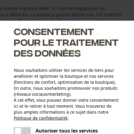
 la pompe à graisse Mato 18 V permet d’appliquer du
iles à atteindre. La pompe à graisse délivre env. 120 cm3/min
be-Shuttle® de 400 gr. Le flexible blindé en caoutchouc haute
Consentement
pour le traitement
des données
Nous souhaitons utiliser les services de tiers pour
ssion de 700 bar et débit de 120 cm3/min
améliorer et optimiser la boutique et nos services
e haute précision
(fonctions de confort, optimisation de la boutique).
En outre, nous souhaitons promouvoir nos produits
écurité élevée en cas de surpression du tuyau
(réseaux sociaux/marketing).
À cet effet, vous pouvez donner votre consentement
ici et le retirer à tout moment. Vous trouverez de
plus amples informations à ce sujet dans notre
Nombre de pièces
Politique de confidentialité
partager
.
Une erreur s'est produite. Veuillez essayer
1 pcs
encore.
mail
Autoriser tous les services
Mode d'emploi (PDF)