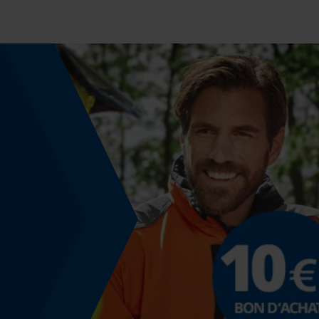
400 g
Fonction de hachage
Non
Coupe en biais
Non
Remplacement de chaîne sans outil
Non
Énergie & performance
Indicateur de capacité de la batterie
Non