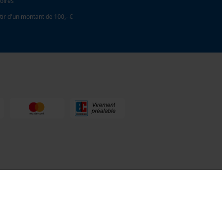
oires
tir d'un montant de 100,- €
la