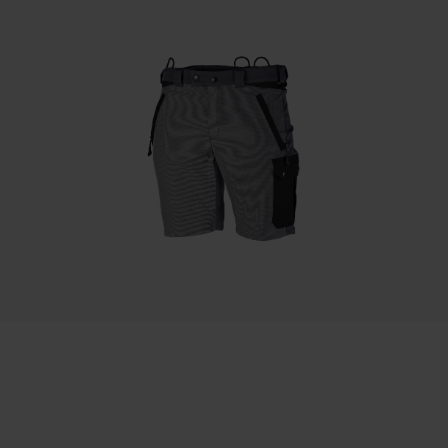
Vérifier linstallation de cookies
Poids de la batterie/des accumulateurs
600 g
ID de session
Sauvegarder les préférences pour
traitement des données
Longueur du tuyau
Econda Tag Manager
750 mm
Cookies statistiques
Pression de service PSI
10152 psi
Econda Analytics
Propriété
Mouseflow Web Analytics Tool
Confortable, Précis
Fact-Finder Tracking
Débit