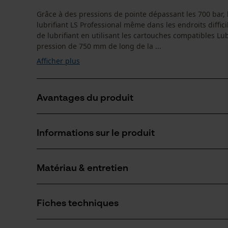
Grâce à des pressions de pointe dépassant les 700 bar,
lubrifiant LS Professional même dans les endroits diffic
de lubrifiant en utilisant les cartouches compatibles Lu
pression de 750 mm de long de la ...
Afficher plus
Avantages du produit
Pompe à graisse pour travailler en tout confort, pre
Informations sur le produit
La lampe de travail LED du tuyau permet un travail d
La pression d’éclatement de 1 650 bar garantit une s
Matériau & entretien
Détails du produit
Groupe dâge
Fiches techniques
adulte
Matériau
Fiche de données de sécurité du produit (PDF)