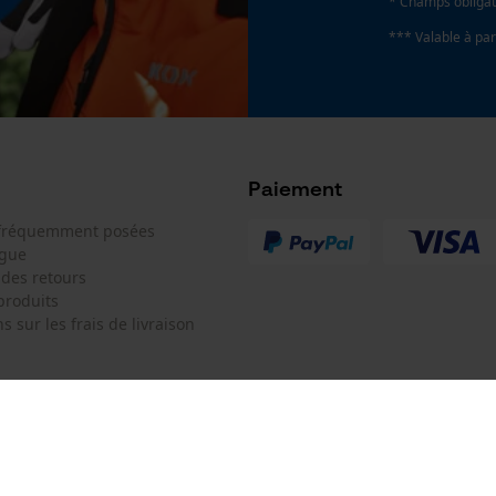
* Champs obligat
*** Valable à par
Nombre de piles/batteries
Google Global Site Tag
1 pcs
Microsoft Advertising Universal Event
Tracking
Survicate
Tension dentrée
18 V
Paiement
 fréquemment posées
ogue
Fonction powerbank
 des retours
Non
produits
s sur les frais de livraison
 de contact
Oregon Tool Europe SA/NV
e de commande
KOX - Pour les Pros du Bois et de 
Motoculture