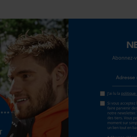
Cookies de performance et de
120
fonctionnalité
Inverseur de phase
Non
Loop54 Personalization
N
Page d'accueil personnalisée
Tension de chaîne sans outil
Panier sauvegardé
Abonnez-vo
Non
Salutation personnelle
Géo-IP et détection des utilisateurs
Vidéos YouTube
Google Maps
J'ai lu la
politique
Prise de contact par chat
Si vous acceptez 
faire parvenir d
notre newsletter
des tiers. Vous p
moment sur simple
Batterie incluse
Cookies marketing
un lien tout en b
Accu/piles inclus dans la livraison