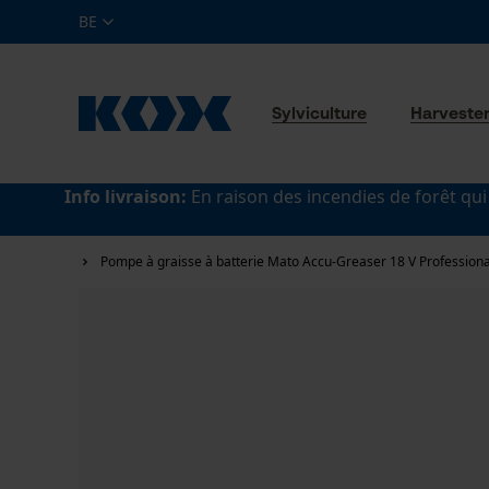
BE
Sylviculture
Harveste
Info livraison:
En raison des incendies de forêt qui
Pompe à graisse à batterie Mato Accu-Greaser 18 V Professiona