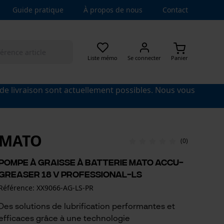
Guide pratique
À propos de nous
Contact
Liste mémo
Se connecter
Panier
 de livraison sont actuellement possibles. Nous vous
MATO
(0)
Pompe à graisse à batterie Mato Accu-
Greaser 18 V Professional-LS
Référence: XX9066-AG-LS-PR
Des solutions de lubrification performantes et
efficaces grâce à une technologie