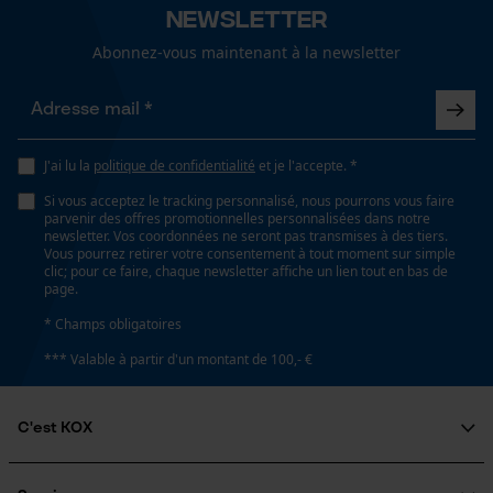
Newsletter
Abonnez-vous maintenant à la newsletter
Tension de chaîne sans outil
Non
Loop54 Personalization
Page d'accueil personnalisée
Remplacement de chaîne sans outil
Panier sauvegardé
J'ai lu la
politique de confidentialité
et je l'accepte. *
Non
Salutation personnelle
Si vous acceptez le tracking personnalisé, nous pourrons vous faire
parvenir des offres promotionnelles personnalisées dans notre
Géo-IP et détection des
newsletter. Vos coordonnées ne seront pas transmises à des tiers.
utilisateurs
Vous pourrez retirer votre consentement à tout moment sur simple
clic; pour ce faire, chaque newsletter affiche un lien tout en bas de
Énergie & performance
Vidéos YouTube
page.
Google Maps
Indicateur de capacité de la batterie
* Champs obligatoires
Non
Prise de contact par chat
*** Valable à partir d'un montant de 100,- €
Batterie incluse
C'est KOX
Cookies marketing
Batterie/piles non incluses
Qui sommes-nous?