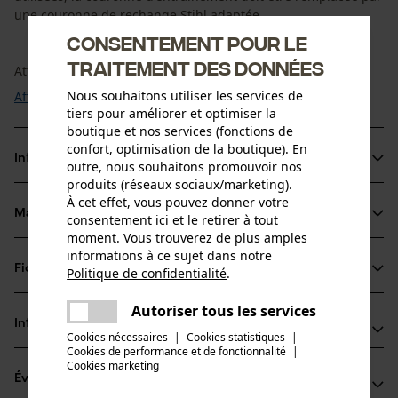
une couronne de rechange Stihl adaptée.
Consentement pour le
traitement des données
Attention : ne ...
Nous souhaitons utiliser les services de
Afficher plus
tiers pour améliorer et optimiser la
boutique et nos services (fonctions de
confort, optimisation de la boutique). En
Informations sur le produit
outre, nous souhaitons promouvoir nos
produits (réseaux sociaux/marketing).
À cet effet, vous pouvez donner votre
Matériau & entretien
consentement ici et le retirer à tout
Détails du produit
moment. Vous trouverez de plus amples
informations à ce sujet dans notre
Type dactivité
Fiches techniques
Politique de confidentialité
.
Matériau
Entretien
partager
Une erreur s'est produite. Veuillez
Fiche technique du fabricant (PDF)
Autoriser tous les services
partager
Matériau principal
Informations fabricant
essayer encore.
Acier
Cookies nécessaires
|
Cookies statistiques
|
Groupe dâge
Cookies de performance et de fonctionnalité
mail
|
STIHL Vertriebszentrale AG & Co. KG
adulte
Cookies marketing
Évaluations
(0)
Robert-Bosch-Straße 13