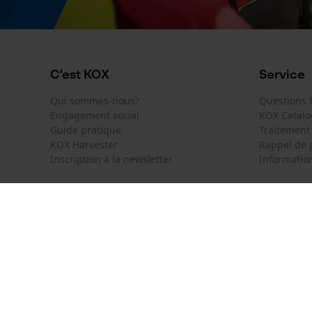
C'est KOX
Service
Qui sommes-nous?
Questions
Engagement social
KOX Catal
Guide pratique
Traitement
KOX Harvester
Rappel de 
Inscription à la newsletter
Information
KOX International
Contact
Deutschland
France
Formulaire
Österreich
Schweiz
Formulair
Suisse
België
Newsletter
Nederland
Résilier le