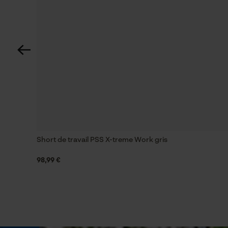
Tension de chaîne sans outil
Non
Énergie & performance
Indicateur de capacité de la batterie
Non
Fonction powerbank
Short de travail PSS X-treme Work gris
Non
98,99 €
Coloris
Couleur
Blanc-Rouge