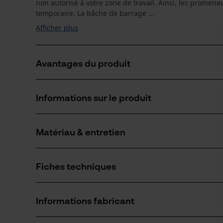
non autorisé à votre zone de travail. Ainsi, les promeneu
temporaire. La bâche de barrage ...
Afficher plus
Avantages du produit
La bannière d’information KOX pour les travaux forest
Informations sur le produit
Résistant au vent et aux intempéries
Couleurs durables grâce à la résistance aux UV
Matériau & entretien
Détails du produit
Groupe dâge
Fiches techniques
adulte
Matériau
Fiche de données de sécurité du produit (PDF)
Matériau principal
Informations fabricant
Plastique
Poids de larticle
190.0 g