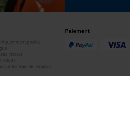
Google Global Site Tag
Microsoft Advertising Universal Event
Tracking
Survicate
Paiement
 fréquemment posées
ogue
 des retours
produits
s sur les frais de livraison
 de contact
Oregon Tool Europe SA/NV
e de commande
KOX - Pour les Pros du Bois et de 
Motoculture
Siège social:
 contrat
Rue Emile Francqui 11
1435 Mont-Saint-Guibert