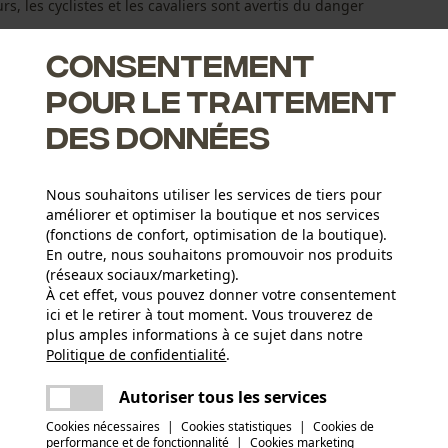
rs, les cyclistes et les cavaliers sont avertis du danger
Consentement
pour le traitement
des données
iers peut être facilement fixée
Nous souhaitons utiliser les services de tiers pour
améliorer et optimiser la boutique et nos services
(fonctions de confort, optimisation de la boutique).
En outre, nous souhaitons promouvoir nos produits
(réseaux sociaux/marketing).
À cet effet, vous pouvez donner votre consentement
ici et le retirer à tout moment. Vous trouverez de
Nombre de pièces
plus amples informations à ce sujet dans notre
1 pcs
Politique de confidentialité
partager
.
Une erreur s'est produite. Veuillez essayer
encore.
mail
Autoriser tous les services
Secteur
Cookies nécessaires
|
Cookies statistiques
|
Cookies de
sylviculture, villes et communes
performance et de fonctionnalité
|
Cookies marketing