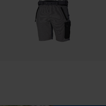
Sauvegarder les préférences pour
Remplacement de chaîne sans outil
traitement des données
Non
Econda Tag Manager
Cookies statistiques
Batterie incluse
Batterie/piles non incluses
Econda Analytics
Mouseflow Web Analytics Tool
Fact-Finder Tracking
Cookies de performance et de
fonctionnalité