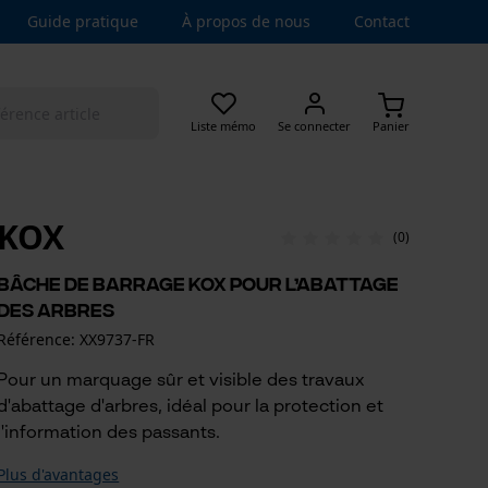
Guide pratique
À propos de nous
Contact
Liste mémo
Se connecter
Panier
KOX
(0)
Bâche de barrage KOX pour l’abattage
des arbres
Référence: XX9737-FR
Pour un marquage sûr et visible des travaux
d'abattage d'arbres, idéal pour la protection et
l'information des passants.
Plus d'avantages