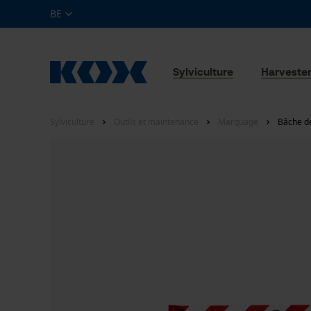
BE
Sylviculture
Harveste
Sylviculture
Outils et maintenance
Marquage
Bâche de