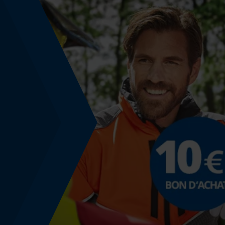
Identification du produit
EAN
5400591172202