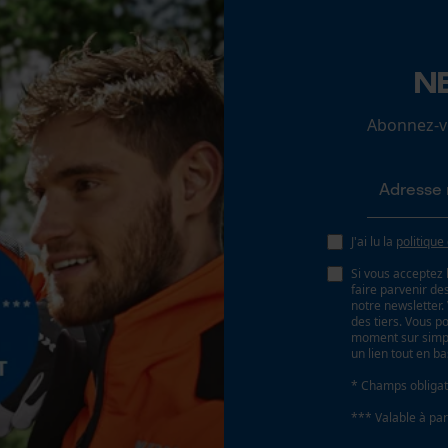
N
Loop54 Personalization
Page d'accueil personnalisée
Abonnez-vo
Panier sauvegardé
Salutation personnelle
Géo-IP et détection des utilisateurs
Vidéos YouTube
J'ai lu la
politique
Google Maps
Si vous acceptez 
faire parvenir d
Prise de contact par chat
notre newsletter
des tiers. Vous p
moment sur simple
un lien tout en b
Cookies marketing
* Champs obligat
*** Valable à par