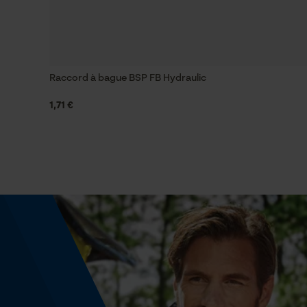
Fonction powerbank
Non
Raccord à bague BSP FB Hydraulic
Modèle & collection
1,71 €
Nom du modèle
TMBORG
Montage et fixation
Type de fixation
visser
Informations réglementaires