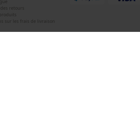
ogue
Survicate
 des retours
produits
s sur les frais de livraison
 de contact
Oregon Tool Europe SA/NV
e de commande
KOX - Pour les Pros du Bois et de 
Motoculture
Siège social:
 contrat
Rue Emile Francqui 11
1435 Mont-Saint-Guibert
Pas de magasin !
Adresse de retour:
Oregon Tool GmbH
Beim Erlenwäldchen 14/2
71522 Backnang
Allemagne