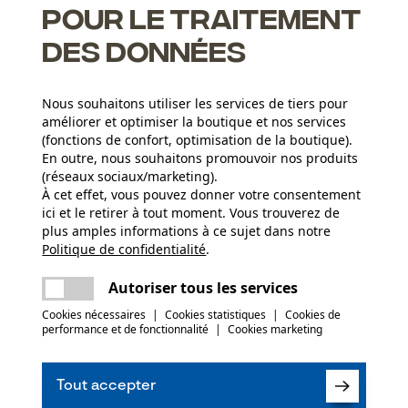
pour le traitement
des données
Nous souhaitons utiliser les services de tiers pour
améliorer et optimiser la boutique et nos services
(fonctions de confort, optimisation de la boutique).
Nombre de pièces
En outre, nous souhaitons promouvoir nos produits
1 pcs
(réseaux sociaux/marketing).
À cet effet, vous pouvez donner votre consentement
Composition du matériau
ici et le retirer à tout moment. Vous trouverez de
Acier au carbone
Secteur
plus amples informations à ce sujet dans notre
sylviculture, villes et communes, agriculture
Politique de confidentialité
partager
.
Une erreur s'est produite. Veuillez essayer
encore.
mail
Autoriser tous les services
(0)
Cookies nécessaires
|
Cookies statistiques
|
Cookies de
performance et de fonctionnalité
|
Cookies marketing
Recommander ce produit
Tout accepter