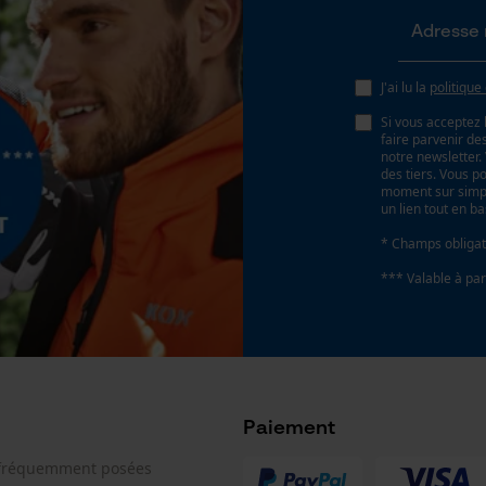
oduit doivent toujours être respectées.
Page d'accueil personnalisée
Panier sauvegardé
J'ai lu la
politique
Salutation personnelle
Si vous acceptez 
Géo-IP et détection des utilisateurs
faire parvenir d
notre newsletter
Vidéos YouTube
des tiers. Vous p
moment sur simple
Google Maps
un lien tout en b
Prise de contact par chat
* Champs obligat
*** Valable à par
Cookies marketing
Paiement
Google Global Site Tag
Microsoft Advertising Universal Event
 fréquemment posées
Tracking