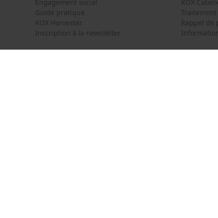
Engagement social
KOX Catal
Guide pratique
Traitement
KOX Harvester
Rappel de 
Inscription à la newsletter
Information
KOX International
Contact
Deutschland
France
Formulaire
Österreich
Schweiz
Formulair
Suisse
België
Newsletter
Nederland
Résilier le