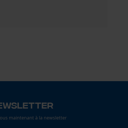
Bouchon B
0,57 €
ewsletter
us maintenant à la newsletter