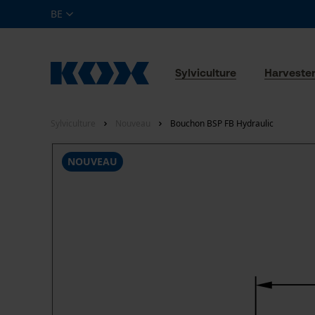
BE
Sylviculture
Harveste
Sylviculture
Nouveau
Bouchon BSP FB Hydraulic
NOUVEAU