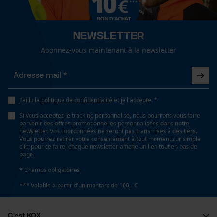
Cookies de performance et de
Sexe
fonctionnalité
unisexe
Newsletter
Saison
Abonnez-vous maintenant à la newsletter
Articles pour toute l'année
Loop54 Personalization
Page d'accueil personnalisée
Panier sauvegardé
Optique/motif
J'ai lu la
politique de confidentialité
et je l'accepte. *
couleur unie
Salutation personnelle
Si vous acceptez le tracking personnalisé, nous pourrons vous faire
Géo-IP et détection des
parvenir des offres promotionnelles personnalisées dans notre
utilisateurs
newsletter. Vos coordonnées ne seront pas transmises à des tiers.
Vous pourrez retirer votre consentement à tout moment sur simple
Ajustement
Vidéos YouTube
clic; pour ce faire, chaque newsletter affiche un lien tout en bas de
Adjustable Fit
page.
Google Maps
* Champs obligatoires
Prise de contact par chat
Visibilité
*** Valable à partir d'un montant de 100,- €
passepoils réfléchissants
Cookies marketing
C'est KOX