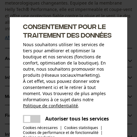
meteorologiques changeantes. Equipee de la membrane
Helly Tech® Performance, elle est impermeable et coupe-vent
et offre une protection fiable contre la pluie et le vent. Le dos
allonge apporte une protection supplementaire contre les
Consentement pour le
intemperies lors des mouvements. Le ...
traitement des données
Afficher plus
Nous souhaitons utiliser les services de
tiers pour améliorer et optimiser la
boutique et nos services (fonctions de
Avantages du produit
confort, optimisation de la boutique). En
outre, nous souhaitons promouvoir nos
Membrane Helly Tech® Performance pour une protection
produits (réseaux sociaux/marketing).
Informations sur le produit
coupe-vent et impermeable
À cet effet, vous pouvez donner votre
consentement ici et le retirer à tout
Dos allonge pour une protection supplementaire contre
moment. Vous trouverez de plus amples
les intemperies
Matériau & entretien
informations à ce sujet dans notre
Détails du produit
Grande liberte de mouvement grace aux manches
Politique de confidentialité
.
partager
articulees et aux epaules sans coutures
Type de manche
Fiches techniques
Une erreur s'est produite. Veuillez
Autoriser tous les services
Matériau
manches longues
partager
essayer encore.
Cookies nécessaires
|
Cookies statistiques
|
Fiche de données de sécurité du produit (PDF)
Cookies de performance et de fonctionnalité
mail
|
Type de matériau
Informations fabricant