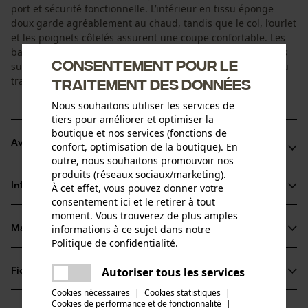
port et sécurité fonctionnelle. L’intérieur en tissu éponge
doux garde agréablement au chaud, tandis que le col, l’ourlet
et les poignets côtelés assurent une coupe confortable. Les
bandes réfléchissantes thermocollées ainsi que des bandes
Consentement pour le
supplémentaires sur les épaules augmentent la visibilité au
travail.
traitement des données
Nous souhaitons utiliser les services de
tiers pour améliorer et optimiser la
boutique et nos services (fonctions de
Avantages du produit
confort, optimisation de la boutique). En
outre, nous souhaitons promouvoir nos
• Vêtement de signalisation certifié pour plus de sécurité au
produits (réseaux sociaux/marketing).
quotidien
Informations sur le produit
À cet effet, vous pouvez donner votre
• Bandes réfléchissantes supplémentaires sur les épaules pour
consentement ici et le retirer à tout
moment. Vous trouverez de plus amples
une visibilité à 360° améliorée
informations à ce sujet dans notre
Matériau & entretien
• Bandes réfléchissantes thermocollées sans coutures gênantes
Détails du produit
Politique de confidentialité
.
pour plus de confort
partager
• Intérieur doux pour un travail agréable même par temps frais
Une erreur s'est produite. Veuillez
Type de manche
Autoriser tous les services
Fiches techniques
partager
Matériau
manches longues
essayer encore.
Cookies nécessaires
|
Cookies statistiques
|
Fiche technique du fabricant (PDF)
Cookies de performance et de fonctionnalité
mail
|