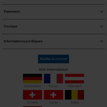
Cookies de performance et de
fonctionnalité
Optique/motif
tricolore
Newsletter
Abonnez-vous maintenant à la newsletter
Loop54 Personalization
Ajustement
Regular Fit
Page d'accueil personnalisée
Panier sauvegardé
J'ai lu la
politique de confidentialité
et je l'accepte. *
Salutation personnelle
Visibilité
surfaces réfléchissantes, bandes réfléchissantes,
Géo-IP et détection des
Si vous acceptez le tracking personnalisé, nous pourrons vous faire
utilisateurs
parvenir des offres promotionnelles personnalisées dans notre
impressions réfléchissantes
newsletter. Vos coordonnées ne seront pas transmises à des tiers.
Vidéos YouTube
Vous pourrez retirer votre consentement à tout moment sur simple
clic; pour ce faire, chaque newsletter affiche un lien tout en bas de
Google Maps
page.
Confort
Prise de contact par chat
* Champs obligatoires
décontracté
*** Valable à partir d'un montant de 100,- €
Classe de protection