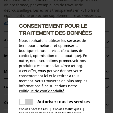
visiere fermee, par exemple lors de travaux de
debroussaillage. Les ecrans transparents en PET offrent
egalement une protection supplementaire aux visieres ...
Afficher plus
Consentement pour le
traitement des données
Nous souhaitons utiliser les services de
Avantages du produit
tiers pour améliorer et optimiser la
boutique et nos services (fonctions de
Permet de transformer des visieres metalliques en visieres
confort, optimisation de la boutique). En
Informations sur le produit
fermees
outre, nous souhaitons promouvoir nos
Protection supplementaire des visieres Clear contre les
produits (réseaux sociaux/marketing).
À cet effet, vous pouvez donner votre
rayures
Matériau & entretien
Détails du produit
consentement ici et le retirer à tout
Materiau PET robuste
moment. Vous trouverez de plus amples
informations à ce sujet dans notre
Type dactivité
Fiches techniques
Politique de confidentialité
.
Matériau
Protéger
partager
Fiche de données de sécurité du produit (PDF)
Une erreur s'est produite. Veuillez
Autoriser tous les services
Matériau principal
Compatibilité
partager
essayer encore.
Plastique
Cookies nécessaires
|
Cookies statistiques
|
Groupe dâge