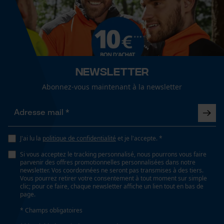
Cookies de performance et de
Lubrification automatique de la chaîne
fonctionnalité
Non
Propriété
Newsletter
Loop54 Personalization
Montage rapide, Économique, amovible, Protecteur,
Flexible, Montage facile, facile à installer, Sûr,
Page d'accueil personnalisée
Abonnez-vous maintenant à la newsletter
Transparent, convivial
Panier sauvegardé
Salutation personnelle
Fonction de hachage
Géo-IP et détection des
J'ai lu la
politique de confidentialité
utilisateurs
et je l'accepte. *
Non
Si vous acceptez le tracking personnalisé, nous pourrons vous faire
Vidéos YouTube
parvenir des offres promotionnelles personnalisées dans notre
newsletter. Vos coordonnées ne seront pas transmises à des tiers.
Google Maps
Inverseur de phase
Vous pourrez retirer votre consentement à tout moment sur simple
clic; pour ce faire, chaque newsletter affiche un lien tout en bas de
Prise de contact par chat
Non
page.
* Champs obligatoires
Coupe en biais