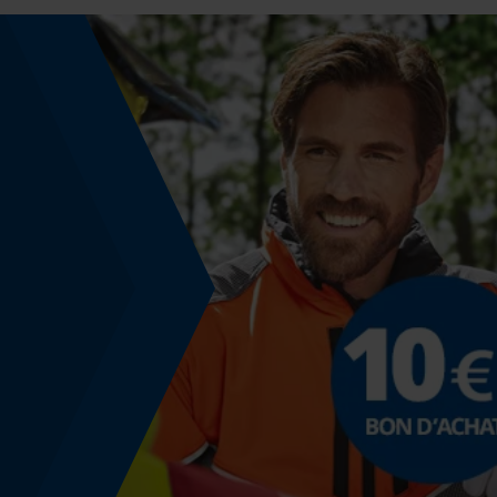
Tension de chaîne sans outil
Non
Énergie & performance
Indicateur de capacité de la batterie
Non
Fonction powerbank
Non
Modèle & collection
Nom du modèle
X-treme Skin