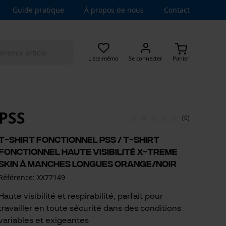
Guide pratique
À propos de nous
Contact
Liste mémo
Se connecter
Panier
PSS
(0)
T-shirt fonctionnel PSS / T-shirt
fonctionnel haute visibilité X-treme
Skin à manches longues orange/noir
Référence: XX77149
Haute visibilité et respirabilité, parfait pour
travailler en toute sécurité dans des conditions
variables et exigeantes