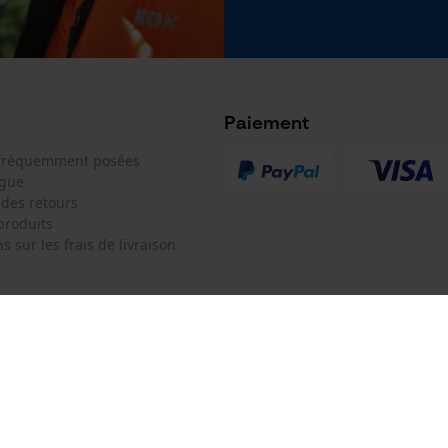
Google Global Site Tag
Microsoft Advertising Universal Event
Tracking
oduit doivent toujours être respectées.
Survicate
Paiement
 fréquemment posées
ogue
 des retours
produits
s sur les frais de livraison
 de contact
Oregon Tool Europe SA/NV
e de commande
KOX - Pour les Pros du Bois et de 
Motoculture
Siège social:
 contrat
Rue Emile Francqui 11