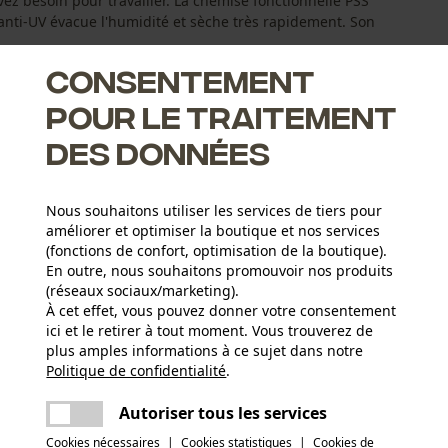
ez besoin pour travailler. La chemise fonctionnelle PSS
anti-UV évacue l'humidité et sèche très rapidement. Son
Consentement
pour le traitement
des données
Nous souhaitons utiliser les services de tiers pour
améliorer et optimiser la boutique et nos services
(fonctions de confort, optimisation de la boutique).
En outre, nous souhaitons promouvoir nos produits
(réseaux sociaux/marketing).
À cet effet, vous pouvez donner votre consentement
ici et le retirer à tout moment. Vous trouverez de
Type dactivité
plus amples informations à ce sujet dans notre
Pêcher, Travailler, Randonnée, Avertir, Camper,
Politique de confidentialité
partager
.
Une erreur s'est produite. Veuillez essayer
Chasser
encore.
Matériau principal
mail
Autoriser tous les services
Synthétiques
Cookies nécessaires
|
Cookies statistiques
|
Cookies de