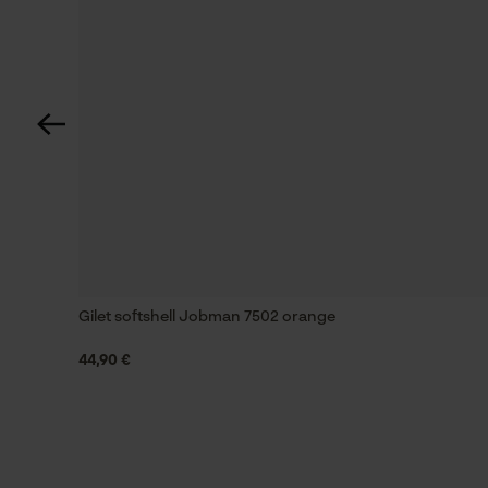
réfléchissant, haute visibilité
Spécifications techniques
Lubrification automatique de la chaîne
Non
Fonction de hachage
Gilet softshell Jobman 7502 orange
Non
44,90 €
Inverseur de phase
Non