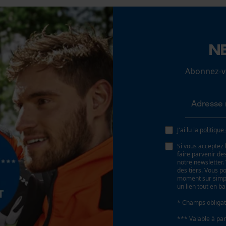
fonctionnalité
Remplacement de chaîne sans outil
Non
N
Loop54 Personalization
Page d'accueil personnalisée
Abonnez-vo
Panier sauvegardé
Batterie incluse
Salutation personnelle
Batterie/piles non incluses
Géo-IP et détection des utilisateurs
Vidéos YouTube
J'ai lu la
politique
Google Maps
Si vous acceptez 
faire parvenir d
Prise de contact par chat
notre newsletter
des tiers. Vous p
moment sur simple
un lien tout en b
Cookies marketing
* Champs obligat
*** Valable à par