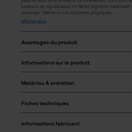
peau et vous offre la liberté de mouvement dont vous av
couleurs de signalisation en fibres hightech Coolmax® 
avantage : Même en cas d'activités physiques ...
Afficher plus
Avantages du produit
Grand confort
Informations sur le produit
Visibilité maximale
Protection UV
Matériau & entretien
Détails du produit
Type de manche
Fiches techniques
manches longues
Matériau
Fiche de données de sécurité du produit (PDF)
Type de matériau
Informations fabricant
Polyester