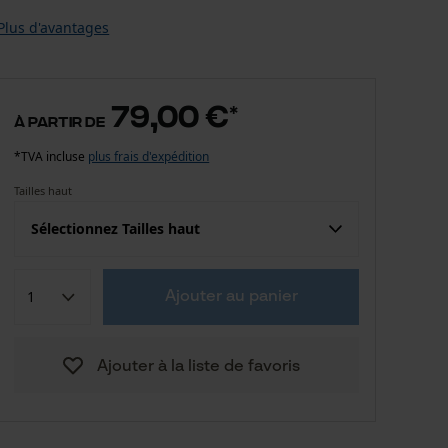
Plus d'avantages
79,00 €
*
à partir de
*TVA incluse
plus frais d'expédition
Tailles haut
Sélectionnez Tailles haut
Confection (UE)
Taille fabricant
Ajouter au panier
79,00 €
S
Ajouter à la liste de favoris
79,00 €
M
79,00 €
L