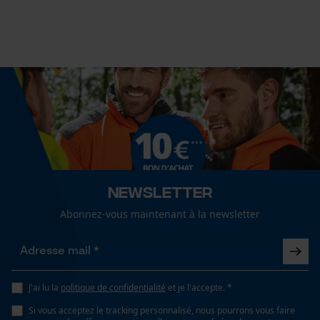
Spécifications techniques
Lubrification automatique de la chaîne
Cookies statistiques
Non
Fonction de hachage
Non
Econda Analytics
Mouseflow Web Analytics Tool
Inverseur de phase
Fact-Finder Tracking
Non
Newsletter
Abonnez-vous maintenant à la newsletter
Cookies de performance et de
Coupe en biais
Non
fonctionnalité
J'ai lu la
politique de confidentialité
et je l'accepte. *
Tension de chaîne sans outil
Si vous acceptez le tracking personnalisé, nous pourrons vous faire
Non
Loop54 Personalization