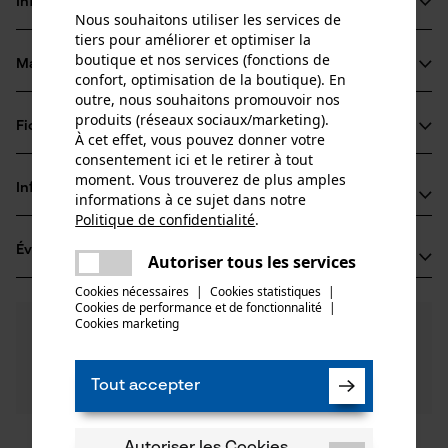
Informations sur le produit
Nous souhaitons utiliser les services de
tiers pour améliorer et optimiser la
boutique et nos services (fonctions de
Matériau & entretien
Détails du produit
confort, optimisation de la boutique). En
outre, nous souhaitons promouvoir nos
produits (réseaux sociaux/marketing).
Type dactivité
Fiches techniques
À cet effet, vous pouvez donner votre
Matériau
Entretien
consentement ici et le retirer à tout
Fiche technique du fabricant (PDF)
moment. Vous trouverez de plus amples
Matériau principal
Informations fabricant
informations à ce sujet dans notre
Plastique
Groupe dâge
Politique de confidentialité
.
partager
Fabricant
adulte
Évaluations
(2)
Oregon Tool, Inc.
Une erreur s'est produite. Veuillez
Autoriser tous les services
partager
4909 SE International Way
essayer encore.
Cookies nécessaires
|
Cookies statistiques
|
97222 Portland, États-Unis
Nombre de pièces
Cookies de performance et de fonctionnalité
mail
|
Cookies marketing
E-mail: info@kox.eu
3.0
Des questions ?
(2)
1 pcs
Recommander ce produit
Nos experts sont à votre disposition !
Site web: -
Poser une
Tél.: + 32 1030 11 11
Filtrer par nombre détoiles
Tout accepter
question
Poids de larticle
6.0 g
Importateur
Oregon Tool Europe, S.A.