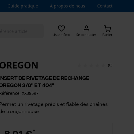
Guide pratique
À propos de nous
Contact
Liste mémo
Se connecter
Panier
OREGON
(0)
Insert de rivetage de rechange
Oregon 3/8'' et 404"
Référence: XX38597
Permet un rivetage précis et fiable des chaînes
de tronçonneuse
*
8,91 €