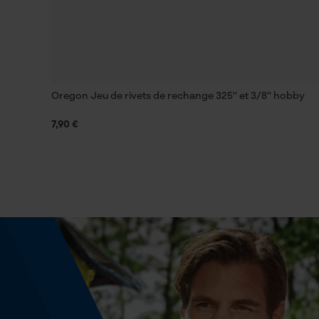
Inverseur de phase
Non
Oregon Jeu de rivets de rechange 325'' et 3/8'' hobby
Tension de chaîne sans outil
Non
7,90 €
Énergie & performance
Indicateur de capacité de la batterie
Non
Fonction powerbank
Non