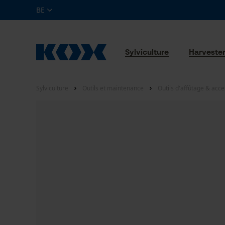
BE
Sylviculture
Harveste
Sylviculture
Outils et maintenance
Outils d'affûtage & acce