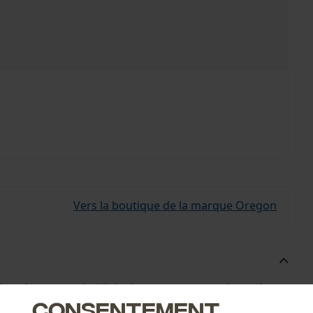
Vers la boutique de la marque Oregon
e rechange pour l'outil de rivetage Oregon. Cet insert de
Consentement
s de 3/8'' et de 404''.