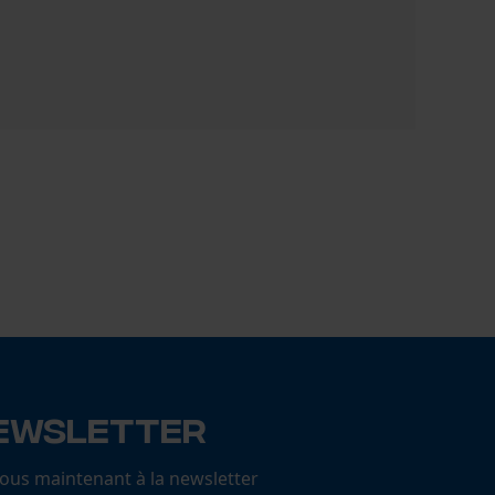
Mandrin 
8,91 €
ewsletter
us maintenant à la newsletter