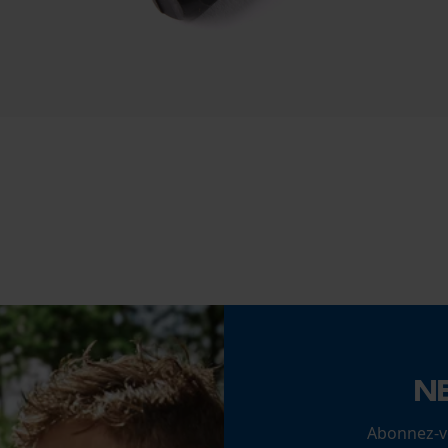
Econda Tag Manager
Coupe en biais
Non
Cookies statistiques
Remplacement de chaîne sans outil
Non
Econda Analytics
Mouseflow Web Analytics Tool
Fact-Finder Tracking
Batterie incluse
Batterie/piles non incluses
Cookies de performance et de
fonctionnalité
N
Abonnez-vo