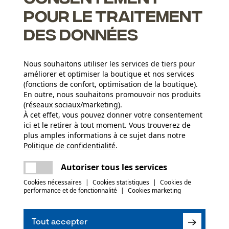
pour le traitement
des données
Nous souhaitons utiliser les services de tiers pour
améliorer et optimiser la boutique et nos services
(fonctions de confort, optimisation de la boutique).
Groupe dâge
En outre, nous souhaitons promouvoir nos produits
adulte
(réseaux sociaux/marketing).
À cet effet, vous pouvez donner votre consentement
ici et le retirer à tout moment. Vous trouverez de
Revêtement de surface
plus amples informations à ce sujet dans notre
Surface noircie
Applications
Politique de confidentialité
partager
.
Une erreur s'est produite. Veuillez essayer
Estampage
encore.
mail
Autoriser tous les services
(0)
Cookies nécessaires
|
Cookies statistiques
|
Cookies de
Secteur
performance et de fonctionnalité
|
Cookies marketing
sylviculture, villes et communes, jardinage et
aménagement paysager, Viticulture, Arboriculture
Recommander ce produit
fruitière, agriculture
Tout accepter