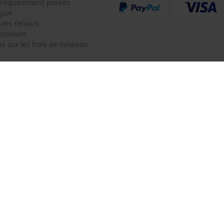
Tracking
 fréquemment posées
ogue
Survicate
 des retours
produits
s sur les frais de livraison
 de contact
Oregon Tool Europe SA/NV
e de commande
KOX - Pour les Pros du Bois et de 
Motoculture
Siège social:
 contrat
Rue Emile Francqui 11
1435 Mont-Saint-Guibert
Pas de magasin !
Adresse de retour:
Oregon Tool GmbH
Beim Erlenwäldchen 14/2
71522 Backnang