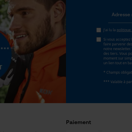
Loop54 Personalization
Page d'accueil personnalisée
Panier sauvegardé
Salutation personnelle
J'ai lu la
politique
Géo-IP et détection des utilisateurs
Si vous acceptez 
faire parvenir d
s
Vidéos YouTube
notre newsletter
des tiers. Vous p
Google Maps
moment sur simple
un lien tout en b
Prise de contact par chat
* Champs obligat
*** Valable à par
Cookies marketing
Google Global Site Tag
Paiement
Microsoft Advertising Universal Event