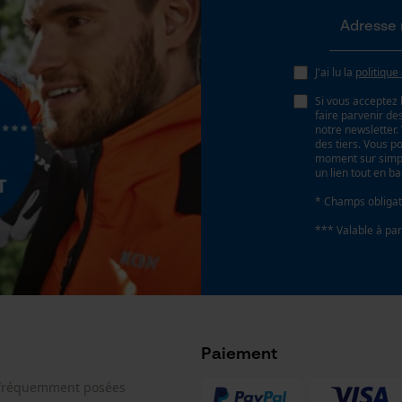
Page d'accueil personnalisée
Panier sauvegardé
J'ai lu la
politique
Salutation personnelle
Si vous acceptez 
Géo-IP et détection des utilisateurs
faire parvenir d
notre newsletter
Vidéos YouTube
des tiers. Vous p
moment sur simple
Google Maps
un lien tout en b
Prise de contact par chat
* Champs obligat
*** Valable à par
Cookies marketing
Paiement
Google Global Site Tag
Microsoft Advertising Universal Event
 fréquemment posées
Tracking