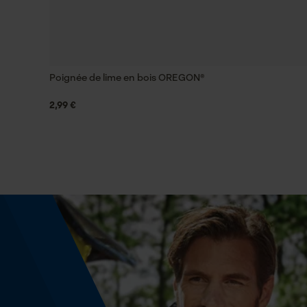
6.5 mm
Afficher plus davis
Tension de chaîne sans outil
Non
Poignée de lime en bois OREGON®
2,99 €
Énergie & performance
Indicateur de capacité de la batterie
Non
Fonction powerbank
Non
Utilisation et fonctionnement