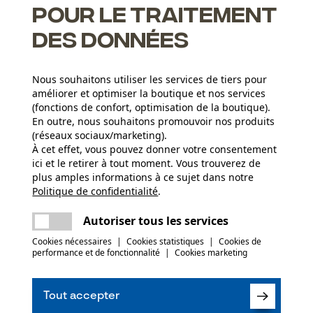
pour le traitement
des données
Nous souhaitons utiliser les services de tiers pour
améliorer et optimiser la boutique et nos services
(fonctions de confort, optimisation de la boutique).
Groupe dâge
En outre, nous souhaitons promouvoir nos produits
adulte
(réseaux sociaux/marketing).
À cet effet, vous pouvez donner votre consentement
ici et le retirer à tout moment. Vous trouverez de
Applications
plus amples informations à ce sujet dans notre
Estampage
Politique de confidentialité
partager
.
Une erreur s'est produite. Veuillez essayer
encore.
mail
Autoriser tous les services
(12)
Secteur
Cookies nécessaires
|
Cookies statistiques
|
Cookies de
performance et de fonctionnalité
|
Cookies marketing
industrie du bâtiment, sylviculture, villes et
communes, jardinage et aménagement paysager
Recommander ce produit
Tout accepter