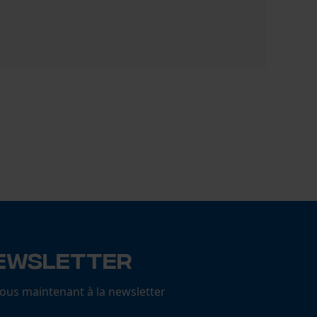
Grille d'a
4,49 €
ewsletter
us maintenant à la newsletter