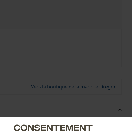
Vers la boutique de la marque Oregon
convient à toutes les chaînes en pas de 3/8" et 325".
Consentement