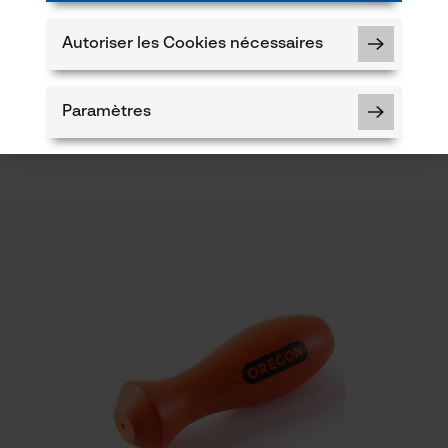
Contenu de la livraison
1 x limiteur de profondeur
Autoriser les Cookies nécessaires
5
Paramètres
t également acheté
Propriété
facile à manipuler
c le produit ou si vous constatez des défauts,
078 15 82 22 ou par e-mail à info-be@kox.eu.
Cookies nécessaires
Fonction de hachage
Non
Vérifier linstallation de cookies
Coupe en biais
Non
ID de session
Sauvegarder les préférences pour
traitement des données
Distance du limiteur de profondeur
Econda Tag Manager