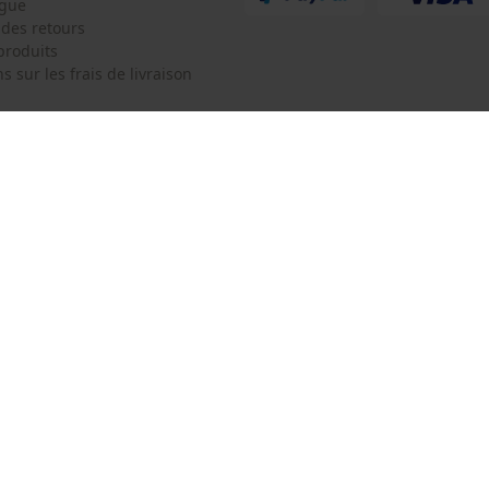
ogue
Survicate
 des retours
produits
s sur les frais de livraison
 de contact
Oregon Tool Europe SA/NV
e de commande
KOX - Pour les Pros du Bois et de 
Motoculture
Siège social:
 contrat
Rue Emile Francqui 11
1435 Mont-Saint-Guibert
Pas de magasin !
Adresse de retour:
Oregon Tool GmbH
Beim Erlenwäldchen 14/2
71522 Backnang
Allemagne