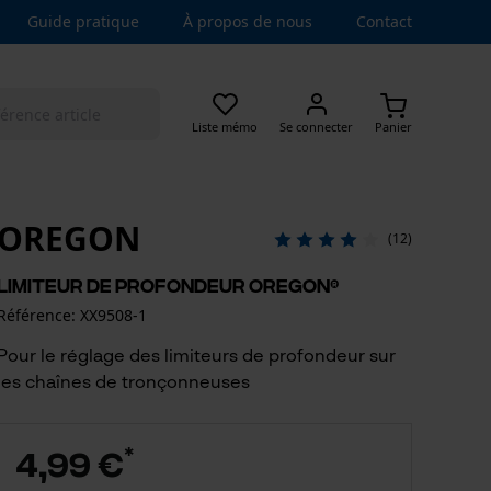
Guide pratique
À propos de nous
Contact
Liste mémo
Se connecter
Panier
OREGON
(12)
Limiteur de profondeur OREGON®
Référence: XX9508-1
Pour le réglage des limiteurs de profondeur sur
les chaînes de tronçonneuses
*
4,99 €