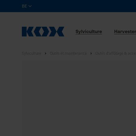
BE
Sylviculture
Harveste
Sylviculture
Outils et maintenance
Outils d'affûtage & acce