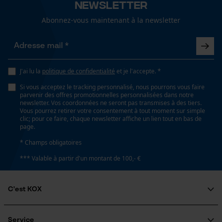
Newsletter
145 mm
Abonnez-vous maintenant à la newsletter
Loop54 Personalization
Page d'accueil personnalisée
Spécifications techniques
Panier sauvegardé
Lubrification automatique de la chaîne
J'ai lu la
politique de confidentialité
et je l'accepte. *
Salutation personnelle
Non
Si vous acceptez le tracking personnalisé, nous pourrons vous faire
Géo-IP et détection des
parvenir des offres promotionnelles personnalisées dans notre
utilisateurs
newsletter. Vos coordonnées ne seront pas transmises à des tiers.
Vous pourrez retirer votre consentement à tout moment sur simple
Vidéos YouTube
Forme
clic; pour ce faire, chaque newsletter affiche un lien tout en bas de
page.
rond
Google Maps
* Champs obligatoires
Prise de contact par chat
*** Valable à partir d'un montant de 100,- €
Fonction de hachage
Non
Cookies marketing
C'est KOX
Diamètre du trou de la meule
Qui sommes-nous?
22.2 mm
Engagement social
Service