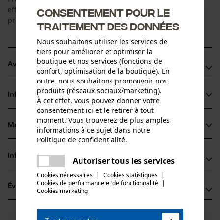
efficace des outils pour une performance de coupe et une
Consentement pour le
précision optimales.
traitement des données
Nous souhaitons utiliser les services de
tiers pour améliorer et optimiser la
boutique et nos services (fonctions de
Avantages du produit
confort, optimisation de la boutique). En
outre, nous souhaitons promouvoir nos
Spécialement conçu pour l'affûtage précis des petites
produits (réseaux sociaux/marketing).
Informations sur le produit
chaînes de scies à batterie (1/4" - 1, 1 mm)
À cet effet, vous pouvez donner votre
consentement ici et le retirer à tout
Longue durée de vie et grande précision
moment. Vous trouverez de plus amples
Faible frottement au niveau des dents de la chaîne
Matériau & entretien
informations à ce sujet dans notre
Détails du produit
Politique de confidentialité
.
partager
Type dactivité
Une erreur s'est produite. Veuillez
Informations fabricant
Autoriser tous les services
Matériau
Affûter, Entretien
partager
essayer encore.
Cookies nécessaires
|
Cookies statistiques
|
TECOMEC S.R.L.
Cookies de performance et de fonctionnalité
mail
|
Matériau principal
Évaluations
(0)
STRADA DELLA MIRANDOLA 11
Cookies marketing
Corindon
Groupe dâge
42124 Reggio Emilia, Italie
adulte
E-mail: salesdpt@tecomec.com