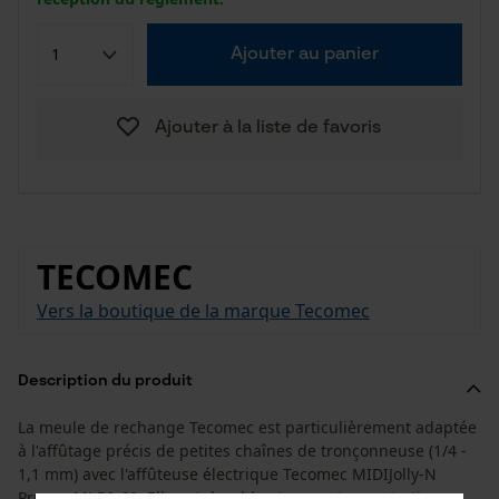
Ajouter au panier
Ajouter à la liste de favoris
TECOMEC
Vers la boutique de la marque Tecomec
Description du produit
La meule de rechange Tecomec est particulièrement adaptée
à l'affûtage précis de petites chaînes de tronçonneuse (1/4 -
1,1 mm) avec l'affûteuse électrique Tecomec MIDIJolly-N
Pruner MJ 50-60. Elle est durable et permet un entretien