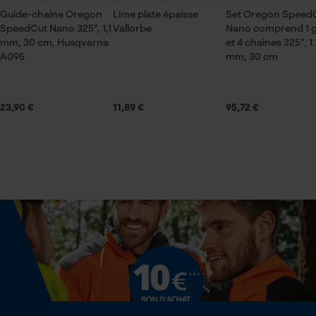
pour traitement des données
Optique/motif
Guide-chaîne Oregon
Lime plate épaisse
Set Oregon Speed
SpeedCut Nano 325", 1,1
couleur unie
Vallorbe
Nano comprend 1 g
Econda Tag Manager
mm, 30 cm, Husqvarna
et 4 chaînes 325", 1.
A095
mm, 30 cm
Volume
Cookies statistiques
7992 cm³
23,90 €
11,89 €
95,72 €
Dimensions et taille
Econda Analytics
Diamètre extérieur
Mouseflow Web Analytics Tool
145 mm
Fact-Finder Tracking
Diamètre intérieur
22.2 mm
Cookies de performance et de
fonctionnalité
Diamètre meule