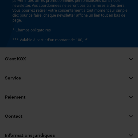
parvenir des offres promotionnelles personnalisées dans notre
newsletter. Vos coordonnées ne seront pas transmises à des tiers.
Page d'accueil personnalisée
Vous pourrez retirer votre consentement à tout moment sur simple
clic; pour ce faire, chaque newsletter affiche un lien tout en bas de
Panier sauvegardé
Tension de chaîne sans outil
page.
Salutation personnelle
Non
* Champs obligatoires
Géo-IP et détection des
utilisateurs
*** Valable à partir d'un montant de 100,- €
Vidéos YouTube
Remplacement de chaîne sans outil
Non
Google Maps
C'est KOX
Prise de contact par chat
Qui sommes-nous?
Engagement social
Service
Énergie & performance
Guide pratique
Questions fréquemment posées
KOX Harvester
Cookies marketing
Indicateur de capacité de la batterie
KOX Catalogue
Inscription à la newsletter
Paiement
Non
Traitement des retours
Rappel de produits
Informations sur les frais de livraison
Contact
Batterie incluse
Google Global Site Tag
Batterie/piles non incluses
Formulaire de contact
Microsoft Advertising Universal
Formulaire de commande
Informations juridiques
Event Tracking