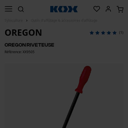
Sylviculture
Outils d'affûtage & accessoires d'affûtage
OREGON
(1)
OREGON Riveteuse
Référence: XX9505