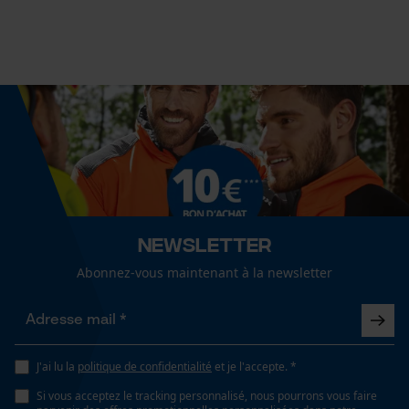
Spécifications techniques
Lubrification automatique de la chaîne
Cookies statistiques
Non
Propriété
Stable, Fiable, Précis
Econda Analytics
Mouseflow Web Analytics Tool
Fact-Finder Tracking
Fonction de hachage
Non
Newsletter
Abonnez-vous maintenant à la newsletter
Cookies de performance et de
Inverseur de phase
fonctionnalité
Non
J'ai lu la
politique de confidentialité
et je l'accepte. *
Coupe en biais
Si vous acceptez le tracking personnalisé, nous pourrons vous faire
Loop54 Personalization
Non