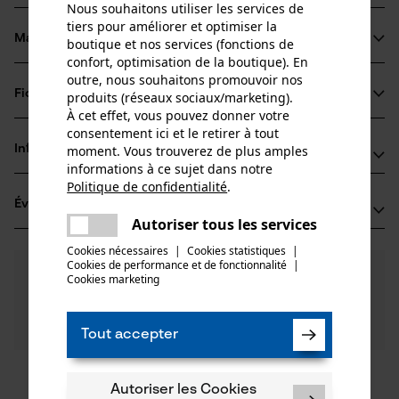
Nous souhaitons utiliser les services de
tiers pour améliorer et optimiser la
Matériau & entretien
boutique et nos services (fonctions de
Détails du produit
confort, optimisation de la boutique). En
outre, nous souhaitons promouvoir nos
Type dactivité
Fiches techniques
produits (réseaux sociaux/marketing).
Matériau
Dénervage
À cet effet, vous pouvez donner votre
Fiche technique du fabricant (PDF)
consentement ici et le retirer à tout
Matériau principal
moment. Vous trouverez de plus amples
Informations fabricant
Acier
informations à ce sujet dans notre
Groupe dâge
Politique de confidentialité
.
Fabricant
adulte
partager
Évaluations
(1)
Oregon Tool, Inc.
Une erreur s'est produite. Veuillez
Autoriser tous les services
4909 SE International Way
partager
essayer encore.
97222 Portland, États-Unis
Cookies nécessaires
|
Cookies statistiques
|
Nombre de pièces
Cookies de performance et de fonctionnalité
mail
|
E-mail: info@kox.eu
5.0
Des questions ?
(1)
1 pcs
Recommander ce produit
Cookies marketing
Nos experts sont à votre disposition !
Site web: -
Poser une
Tél.: + 32 1030 11 11
Filtrer par nombre détoiles
question
Tout accepter
Poids de larticle
3300.0 g
Importateur
Oregon Tool Europe, S.A.
1
2
3
4
5
Autoriser les Cookies
1435 Mont-Saint-Guibert, Belgique