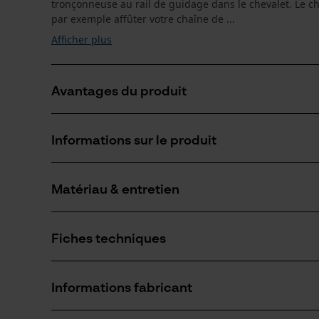
tronçonneuse au rail de guidage dans le chevalet. Le che
par exemple affûter votre chaîne de ...
Afficher plus
Avantages du produit
Un outil pratique pour affûter la chaîne de tronçonne
Informations sur le produit
Le chevalet d'affûtage est simplement enfoncé dans u
Matériau & entretien
Détails du produit
Type dactivité
Fiches techniques
Entretien
Matériau
Fiche technique du fabricant (PDF)
Matériau principal
Informations fabricant
Acier
Nombre de pièces
1 pcs