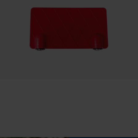
Non
Sauvegarder les préférences pour
traitement des données
Econda Tag Manager
Tension de chaîne sans outil
Non
is de serrage casser.., de plus le serrage est très
Cookies statistiques
solution a votre réclamation. Bien cordialement, votre équipe KOX
Econda Analytics
Mouseflow Web Analytics Tool
Batterie incluse
Fact-Finder Tracking
Batterie/piles non incluses
Cookies de performance et de
fonctionnalité