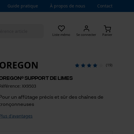
Guide pratique
À propos de nous
Contact
Liste mémo
Se connecter
Panier
OREGON
(19)
OREGON® Support de limes
Référence: XX9503
Pour un affûtage précis et sûr des chaînes de
tronçonneuses
Plus d'avantages