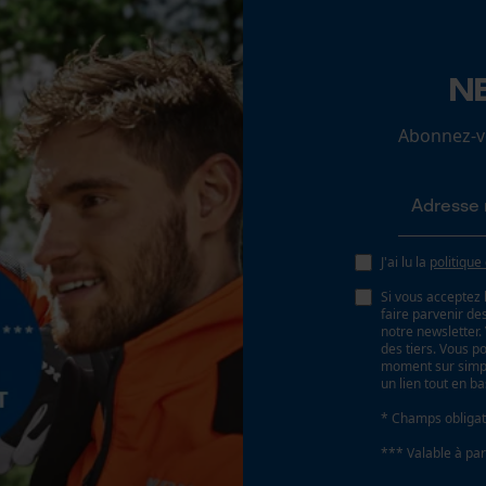
N
Loop54 Personalization
Page d'accueil personnalisée
Abonnez-vo
Panier sauvegardé
Salutation personnelle
Géo-IP et détection des utilisateurs
Vidéos YouTube
J'ai lu la
politique
Google Maps
Si vous acceptez 
faire parvenir d
Prise de contact par chat
notre newsletter
des tiers. Vous p
moment sur simple
un lien tout en b
Cookies marketing
* Champs obligat
*** Valable à par