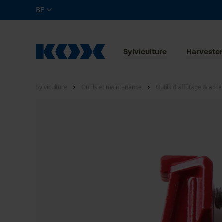
BE
Sylviculture
Harveste
Sylviculture
Outils et maintenance
Outils d'affûtage & acce