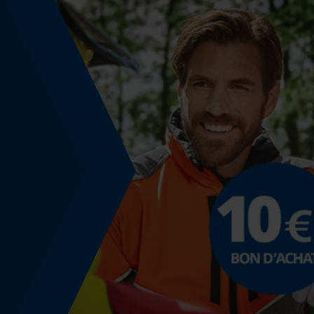
Utilisation et fonctionnement
Type de commande
Contrôle manuel
Coloris
Couleur
Rouge
Modèle & collection
Nom du modèle
B1 Q90405