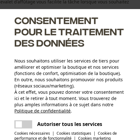
valet d'affûtage vous facilite la tâche lorsque vous souhaitez
Consentement
pour le traitement
des données
use sur place
Nous souhaitons utiliser les services de tiers pour
n tronc d'arbre et le guide-chaîne est fixé
améliorer et optimiser la boutique et nos services
(fonctions de confort, optimisation de la boutique).
En outre, nous souhaitons promouvoir nos produits
(réseaux sociaux/marketing).
À cet effet, vous pouvez donner votre consentement
ici et le retirer à tout moment. Vous trouverez de
Groupe dâge
plus amples informations à ce sujet dans notre
adulte
Politique de confidentialité
partager
.
Une erreur s'est produite. Veuillez essayer
encore.
Revêtement de surface
mail
Autoriser tous les services
Revêtement brillant, Surface vernie
Poids de larticle
Cookies nécessaires
|
Cookies statistiques
|
Cookies de
380.0 g
performance et de fonctionnalité
|
Cookies marketing