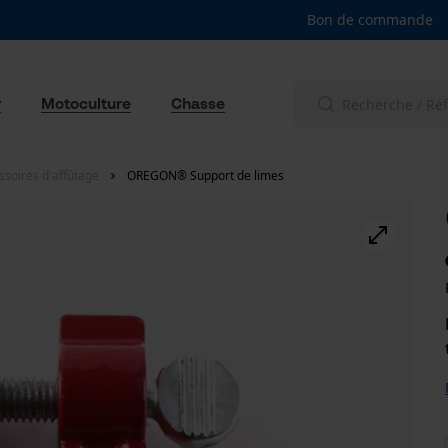
Bon de commande
r
Motoculture
Chasse
ssoires d'affûtage
OREGON® Support de limes