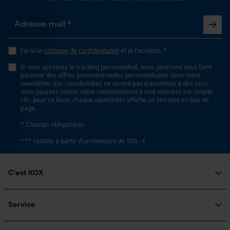
Inverseur de phase
Loop54 Personalization
Non
Page d'accueil personnalisée
J'ai lu la
politique de confidentialité
et je l'accepte. *
Panier sauvegardé
Coupe en biais
Si vous acceptez le tracking personnalisé, nous pourrons vous faire
Non
Salutation personnelle
parvenir des offres promotionnelles personnalisées dans notre
Géo-IP et détection des
newsletter. Vos coordonnées ne seront pas transmises à des tiers.
utilisateurs
Vous pourrez retirer votre consentement à tout moment sur simple
clic; pour ce faire, chaque newsletter affiche un lien tout en bas de
Tension de chaîne sans outil
Vidéos YouTube
page.
Non
Google Maps
* Champs obligatoires
Prise de contact par chat
*** Valable à partir d'un montant de 100,- €
Remplacement de chaîne sans outil
Non
C'est KOX
Cookies marketing
Qui sommes-nous?
Engagement social
Service
Énergie & performance
Guide pratique
Questions fréquemment posées
KOX Harvester
Indicateur de capacité de la batterie