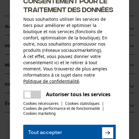
Consentement pour le
traitement des données
Nous souhaitons utiliser les services de
tiers pour améliorer et optimiser la
Avantages du produit
boutique et nos services (fonctions de
confort, optimisation de la boutique). En
Nettoie efficacement les surfaces de meulage encrassees
outre, nous souhaitons promouvoir nos
Informations sur le produit
Assure des resultats de meulage reguliers et propres
produits (réseaux sociaux/marketing).
À cet effet, vous pouvez donner votre
Prolonge la duree d'utilisation des meules
consentement ici et le retirer à tout
Facile a utiliser et adaptee au travail quotidien en atelier
Matériau & entretien
moment. Vous trouverez de plus amples
Détails du produit
informations à ce sujet dans notre
Politique de confidentialité
.
Type dactivité
Informations fabricant
partager
Matériau
Affûter, Entretien
Une erreur s'est produite. Veuillez
Autoriser tous les services
partager
TECOMEC S.R.L.
essayer encore.
Matériau principal
Cookies nécessaires
|
Cookies statistiques
|
Évaluations
(1)
STRADA DELLA MIRANDOLA 11
Corindon
Cookies de performance et de fonctionnalité
mail
|
Groupe dâge
42124 Reggio Emilia, Italie
Cookies marketing
adulte
E-mail: salesdpt@tecomec.com
5.0
Des questions ?
(1)
Site web: -
Recommander ce produit
Tout accepter
Nos experts sont à votre disposition !
Tél.: + 39 5229 59 00 1