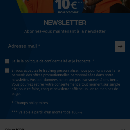
Lubrification automatique de la chaîne
Afficher plus davis
Non
Newsletter
Loop54 Personalization
Fonction de hachage
Abonnez-vous maintenant à la newsletter
Non
Page d'accueil personnalisée
Panier sauvegardé
Salutation personnelle
Inverseur de phase
J'ai lu la
politique de confidentialité
et je l'accepte. *
Non
Géo-IP et détection des
utilisateurs
Si vous acceptez le tracking personnalisé, nous pourrons vous faire
parvenir des offres promotionnelles personnalisées dans notre
Vidéos YouTube
newsletter. Vos coordonnées ne seront pas transmises à des tiers.
Coupe en biais
Vous pourrez retirer votre consentement à tout moment sur simple
Google Maps
Non
clic; pour ce faire, chaque newsletter affiche un lien tout en bas de
page.
Prise de contact par chat
* Champs obligatoires
Profondeur du rive
*** Valable à partir d'un montant de 100,- €
4 mm
Cookies marketing