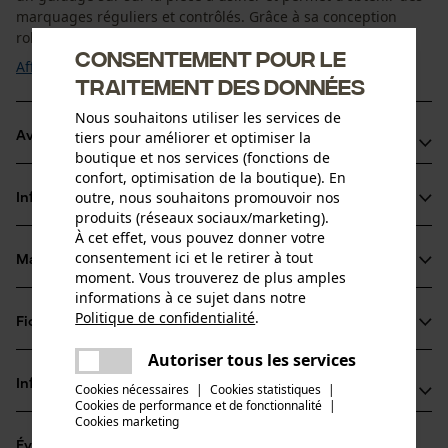
marquages réguliers et contrôlés. Grâce à sa conception
robuste, ...
Consentement pour le
Afficher plus
traitement des données
Nous souhaitons utiliser les services de
tiers pour améliorer et optimiser la
Avantages du produit
boutique et nos services (fonctions de
confort, optimisation de la boutique). En
Il suffit de la plier et de la glisser dans la poche de la veste
outre, nous souhaitons promouvoir nos
Informations sur le produit
ou du pantalon
produits (réseaux sociaux/marketing).
Si vous dérapez, la garde vous protège contre les
À cet effet, vous pouvez donner votre
consentement ici et le retirer à tout
blessures
Matériau & entretien
Détails du produit
moment. Vous trouverez de plus amples
informations à ce sujet dans notre
Type dactivité
Politique de confidentialité
.
Fiches techniques
partager
Matériau
Marquer
Une erreur s'est produite. Veuillez
Autoriser tous les services
Fiche de données de sécurité du produit (PDF)
partager
essayer encore.
Matériau principal
Informations fabricant
Cookies nécessaires
|
Cookies statistiques
|
Acier
Cookies de performance et de fonctionnalité
mail
|
Groupe dâge
Cookies marketing
Leonhard Müller + Söhne GmbH
adulte
Évaluations
(5)