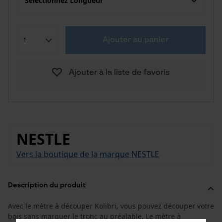
Sélectionnez Longueur
Ajouter au panier
Ajouter à la liste de favoris
NESTLE
Vers la boutique de la marque NESTLE
Description du produit
Avec le mètre à découper Kolibri, vous pouvez découper votre
bois sans marquer le tronc au préalable. Le mètre à