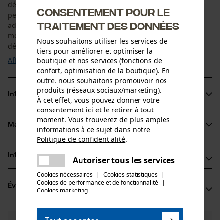
découper vous fait gagner beaucoup de temps et vous
Consentement pour le
permet de travailler beaucoup plus efficacement. L
traitement des données
adaptateur fourni (filetage M8, largeur de clé 19 mm) se
monte au mètre à découper en un tour de main. Le mètre à
Nous souhaitons utiliser les services de
découper Kolibri se fixe alors en un clin d il ...
tiers pour améliorer et optimiser la
Afficher plus
boutique et nos services (fonctions de
confort, optimisation de la boutique). En
outre, nous souhaitons promouvoir nos
produits (réseaux sociaux/marketing).
Informations sur le produit
À cet effet, vous pouvez donner votre
consentement ici et le retirer à tout
moment. Vous trouverez de plus amples
Matériau & entretien
informations à ce sujet dans notre
Détails du produit
Politique de confidentialité
.
partager
Type dactivité
Informations fabricant
Une erreur s'est produite. Veuillez
Autoriser tous les services
Matériau
Couper à longueur
partager
essayer encore.
Cookies nécessaires
|
Cookies statistiques
|
Gottlieb NESTLE GmbH
Cookies de performance et de fonctionnalité
mail
|
Matériau principal
Évaluations
(13)
Freudenstädter Straße 37-43
Cookies marketing
Fibre de verre
Groupe dâge
72280 Dornstetten, Allemagne
adulte
E-mail: info@g-nestle.de