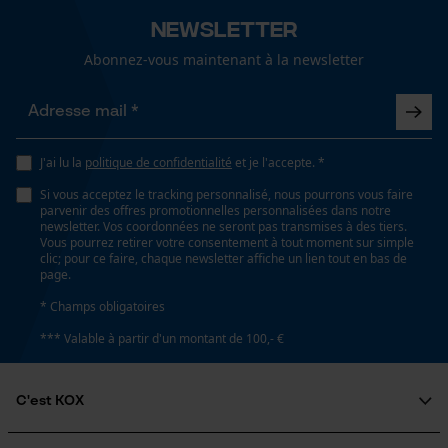
Newsletter
Abonnez-vous maintenant à la newsletter
Loop54 Personalization
Tension de chaîne sans outil
Non
Page d'accueil personnalisée
Panier sauvegardé
Salutation personnelle
Remplacement de chaîne sans outil
J'ai lu la
politique de confidentialité
et je l'accepte. *
Non
Géo-IP et détection des
Si vous acceptez le tracking personnalisé, nous pourrons vous faire
utilisateurs
parvenir des offres promotionnelles personnalisées dans notre
newsletter. Vos coordonnées ne seront pas transmises à des tiers.
Vidéos YouTube
Vous pourrez retirer votre consentement à tout moment sur simple
clic; pour ce faire, chaque newsletter affiche un lien tout en bas de
Énergie & performance
Google Maps
page.
Prise de contact par chat
Indicateur de capacité de la batterie
* Champs obligatoires
Non
*** Valable à partir d'un montant de 100,- €
Cookies marketing
Batterie incluse
C'est KOX
Batterie/piles non incluses
Qui sommes-nous?