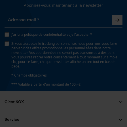
Abonnez-vous maintenant à la newsletter
Inverseur de phase
Non
Loop54 Personalization
Page d'accueil personnalisée
J'ai lu la
politique de confidentialité
et je l'accepte. *
Coupe en biais
Panier sauvegardé
Si vous acceptez le tracking personnalisé, nous pourrons vous faire
Non
parvenir des offres promotionnelles personnalisées dans notre
Salutation personnelle
newsletter. Vos coordonnées ne seront pas transmises à des tiers.
Vous pourrez retirer votre consentement à tout moment sur simple
Géo-IP et détection des
clic; pour ce faire, chaque newsletter affiche un lien tout en bas de
utilisateurs
Tension de chaîne sans outil
page.
Non
Vidéos YouTube
* Champs obligatoires
Google Maps
*** Valable à partir d'un montant de 100,- €
Prise de contact par chat
Remplacement de chaîne sans outil
Non
C'est KOX
Cookies marketing
Qui sommes-nous?
Engagement social
Service
Énergie & performance
Guide pratique