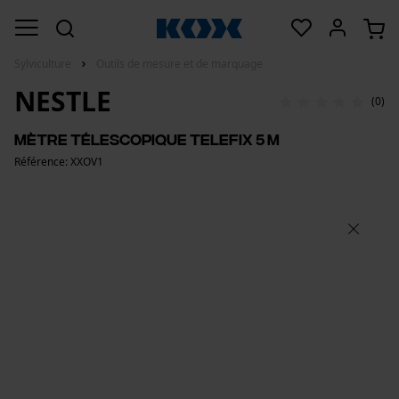
Sylviculture
Outils de mesure et de marquage
NESTLE
(0)
Mètre télescopique Telefix 5 m
Référence: XXOV1