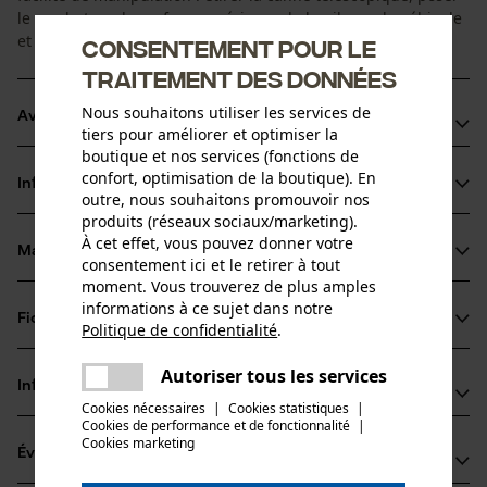
le crochet sur la surface supérieure de la pile ou du véhicule
et lire confortablement la mesure sur la graduation.
Consentement pour le
traitement des données
Nous souhaitons utiliser les services de
Avantages du produit
tiers pour améliorer et optimiser la
boutique et nos services (fonctions de
Permet de mesurer facilement la hauteur de piles ou de
confort, optimisation de la boutique). En
Informations sur le produit
véhicules.
outre, nous souhaitons promouvoir nos
produits (réseaux sociaux/marketing).
Manipulation facile
À cet effet, vous pouvez donner votre
La graduation se lit à hauteur des yeux
Matériau & entretien
consentement ici et le retirer à tout
Détails du produit
moment. Vous trouverez de plus amples
informations à ce sujet dans notre
Type dactivité
Fiches techniques
Politique de confidentialité
.
Matériau
Mesurer
partager
Mode d'emploi (PDF)
Une erreur s'est produite. Veuillez
Autoriser tous les services
Matériau principal
partager
Informations fabricant
essayer encore.
Aluminium
Cookies nécessaires
|
Cookies statistiques
|
Groupe dâge
Cookies de performance et de fonctionnalité
mail
|
Gottlieb NESTLE GmbH
adulte
Cookies marketing
Évaluations
(0)
Freudenstädter Straße 37-43
Composition du matériau
72280 Dornstetten, Allemagne