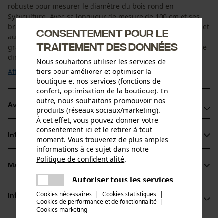
robuste pour mesurer le diamètre du bois rond en
Sylviculture. Avec sa longueur de mesure de 100 cm et ses
bras de 52 cm, il convient particulièrement aux gros troncs et
Consentement pour le
aux diamètres importants. La règle anodisée dorée avec
traitement des données
graduation noire est facile à lire et permet un travail efficace
directement sur le dépôt de bois ou ...
Nous souhaitons utiliser les services de
Afficher plus
tiers pour améliorer et optimiser la
boutique et nos services (fonctions de
confort, optimisation de la boutique). En
outre, nous souhaitons promouvoir nos
Avantages du produit
produits (réseaux sociaux/marketing).
À cet effet, vous pouvez donner votre
Maniement aisé et grande résistance à la torsion
consentement ici et le retirer à tout
Informations sur le produit
moment. Vous trouverez de plus amples
Possibilité de relever les mesures des deux côtés
informations à ce sujet dans notre
Le revêtement Eloxal protège les chiffres noirs de l'usure
Politique de confidentialité
.
partager
Matériau & entretien
Détails du produit
Une erreur s'est produite. Veuillez
Autoriser tous les services
partager
essayer encore.
Type dactivité
Cookies nécessaires
|
Cookies statistiques
|
Informations fabricant
Cookies de performance et de fonctionnalité
mail
|
Matériau
Mesurer
Cookies marketing
Gottlieb NESTLE GmbH