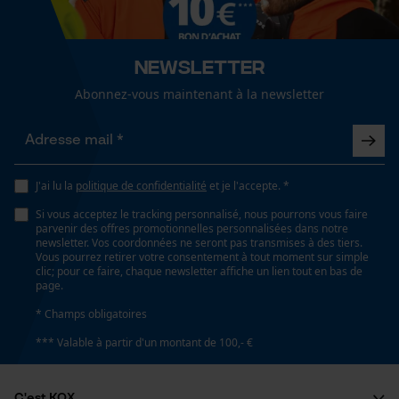
fonctionnalité
Coupe en biais
Newsletter
Non
Abonnez-vous maintenant à la newsletter
Loop54 Personalization
Page d'accueil personnalisée
Tension de chaîne sans outil
Panier sauvegardé
Non
Salutation personnelle
J'ai lu la
politique de confidentialité
et je l'accepte. *
Géo-IP et détection des
Si vous acceptez le tracking personnalisé, nous pourrons vous faire
utilisateurs
Remplacement de chaîne sans outil
parvenir des offres promotionnelles personnalisées dans notre
Non
newsletter. Vos coordonnées ne seront pas transmises à des tiers.
Vidéos YouTube
Vous pourrez retirer votre consentement à tout moment sur simple
clic; pour ce faire, chaque newsletter affiche un lien tout en bas de
Google Maps
page.
Prise de contact par chat
Énergie & performance
* Champs obligatoires
*** Valable à partir d'un montant de 100,- €
Indicateur de capacité de la batterie
Non
Cookies marketing
C'est KOX