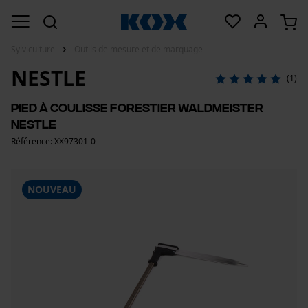
Sylviculture
Outils de mesure et de marquage
NESTLE
(1)
Pied à coulisse forestier Waldmeister
Nestle
Référence: XX97301-0
NOUVEAU