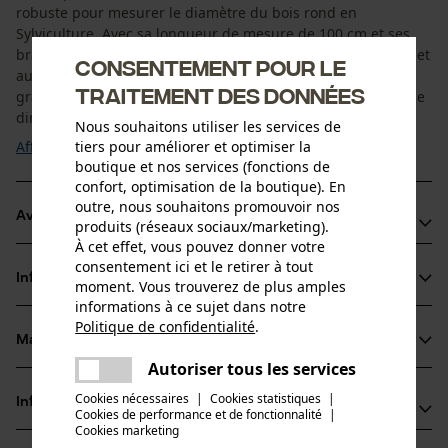
robuste pour mesurer le diamètre du bois rond en
Sylviculture. Avec sa longueur de mesure de 100 cm et ses
bras de 52 cm, il convient particulièrement aux gros troncs et
Consentement pour le
aux diamètres importants. La règle anodisée dorée avec
traitement des données
graduation noire est facile à lire et permet un travail efficace
directement sur le dépôt de bois ou ...
Nous souhaitons utiliser les services de
Afficher plus
tiers pour améliorer et optimiser la
boutique et nos services (fonctions de
confort, optimisation de la boutique). En
outre, nous souhaitons promouvoir nos
Avantages du produit
produits (réseaux sociaux/marketing).
À cet effet, vous pouvez donner votre
Maniement aisé et grande résistance à la torsion
consentement ici et le retirer à tout
Informations sur le produit
moment. Vous trouverez de plus amples
Possibilité de relever les mesures des deux côtés
informations à ce sujet dans notre
Le revêtement Eloxal protège les chiffres noirs de l'usure
Politique de confidentialité
.
partager
Matériau & entretien
Détails du produit
Une erreur s'est produite. Veuillez
Autoriser tous les services
partager
essayer encore.
Type dactivité
Cookies nécessaires
|
Cookies statistiques
|
Informations fabricant
Cookies de performance et de fonctionnalité
mail
|
Matériau
Mesurer
Cookies marketing
Gottlieb NESTLE GmbH