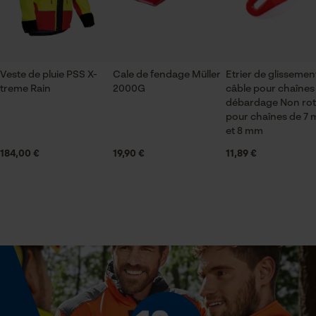
Articles pour toute l'année
ID de session
Sauvegarder les préférences
pour traitement des données
Econda Tag Manager
Spécifications techniques
Veste de pluie PSS X-
Cale de fendage Müller
Etrier de glissemen
treme Rain
2000G
câble pour chaînes
Lubrification automatique de la chaîne
débardage Non rota
Non
Cookies statistiques
pour chaînes de 7
et 8 mm
184,00 €
19,90 €
11,89 €
Propriété
Confortable, Haute résistance à la flexion
Econda Analytics
Mouseflow Web Analytics Tool
Fonction de hachage
Non
Fact-Finder Tracking
Inverseur de phase
Cookies de performance et de
Non