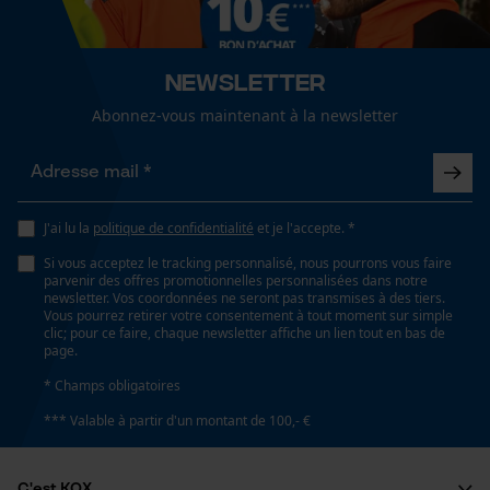
fonctionnalité
Coupe en biais
Newsletter
Non
Abonnez-vous maintenant à la newsletter
Loop54 Personalization
Page d'accueil personnalisée
Tension de chaîne sans outil
Panier sauvegardé
Non
Salutation personnelle
J'ai lu la
politique de confidentialité
et je l'accepte. *
Géo-IP et détection des
Si vous acceptez le tracking personnalisé, nous pourrons vous faire
utilisateurs
Remplacement de chaîne sans outil
parvenir des offres promotionnelles personnalisées dans notre
Non
newsletter. Vos coordonnées ne seront pas transmises à des tiers.
Vidéos YouTube
Vous pourrez retirer votre consentement à tout moment sur simple
clic; pour ce faire, chaque newsletter affiche un lien tout en bas de
Google Maps
page.
Prise de contact par chat
Énergie & performance
* Champs obligatoires
*** Valable à partir d'un montant de 100,- €
Indicateur de capacité de la batterie
Non
Cookies marketing
C'est KOX