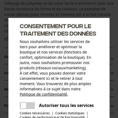
mélange de polyester et de coton facile à entretenir, avec une
haute résistance de forme et de couleurs. Le pantalon de
travail Jobman pour femmes et hommes est à la fois robuste
et élastique, ce qui fait du pantalon de travail 2313 le
Consentement pour le
complément idéal pour votre tenue de travail actuelle.
Considérant non seulement sa ...
traitement des données
Afficher plus
Nous souhaitons utiliser les services de
tiers pour améliorer et optimiser la
boutique et nos services (fonctions de
confort, optimisation de la boutique). En
Avantages du produit
outre, nous souhaitons promouvoir nos
produits (réseaux sociaux/marketing).
Poches pour genouillères de protection renforcées
À cet effet, vous pouvez donner votre
Informations sur le produit
Jobman pantalon de travail avec poche pour mètre pliant
consentement ici et le retirer à tout
et compartiment pour couteau
moment. Vous trouverez de plus amples
informations à ce sujet dans notre
Poche latérale avec compartiment supplémentaire et
Matériau & entretien
Détails du produit
Politique de confidentialité
.
rabat à fermeture scratch
partager
Une erreur s'est produite. Veuillez
Type dactivité
Autoriser tous les services
Fiches techniques
partager
essayer encore.
Matériau
Pêcher, Travailler, Randonnée, Camper, Chasser
Cookies nécessaires
|
Cookies statistiques
|
Fiche de données de sécurité du produit (PDF)
Cookies de performance et de fonctionnalité
mail
|