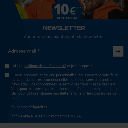
Cookies de performance et de
fonctionnalité
Sexe
unisexe
Newsletter
Abonnez-vous maintenant à la newsletter
Loop54 Personalization
Saison
Page d'accueil personnalisée
Articles pour toute l'année
Panier sauvegardé
J'ai lu la
politique de confidentialité
et je l'accepte. *
Salutation personnelle
Optique/motif
Géo-IP et détection des
bicolore, réfléchissant
Si vous acceptez le tracking personnalisé, nous pourrons vous faire
utilisateurs
parvenir des offres promotionnelles personnalisées dans notre
newsletter. Vos coordonnées ne seront pas transmises à des tiers.
Vidéos YouTube
Vous pourrez retirer votre consentement à tout moment sur simple
clic; pour ce faire, chaque newsletter affiche un lien tout en bas de
Ajustement
Google Maps
page.
Relaxed Fit
Prise de contact par chat
* Champs obligatoires
*** Valable à partir d'un montant de 100,- €
Visibilité
bandes réfléchissantes