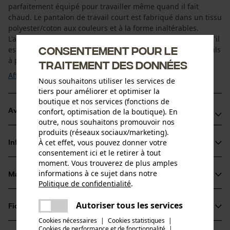
parfaitement équipé pour travailler même quand il fait
chaud. Le pantalon de travail court est fabriqué dans un tissu
polyester/coton aux couleurs et à la forme inaltérables.
L'avantage : il conserve sa forme et sa couleur même lorsqu'il
Consentement pour le
est porté et lavé fréquemment. Vous pouvez ranger vos outils
à portée de main dans ...
traitement des données
Afficher plus
Nous souhaitons utiliser les services de
tiers pour améliorer et optimiser la
boutique et nos services (fonctions de
confort, optimisation de la boutique). En
Avantages du produit
outre, nous souhaitons promouvoir nos
produits (réseaux sociaux/marketing).
Pantalon de travail pratique quand il fait chaud
À cet effet, vous pouvez donner votre
Informations sur le produit
Poches pour transporter des outils en toute sécurité
consentement ici et le retirer à tout
moment. Vous trouverez de plus amples
informations à ce sujet dans notre
Matériau & entretien
Détails du produit
Politique de confidentialité
.
partager
Une erreur s'est produite. Veuillez
Type dactivité
Autoriser tous les services
Fiches techniques
partager
essayer encore.
Matériau
Pêcher, Travailler, Randonnée, Camper
Cookies nécessaires
|
Cookies statistiques
|
Fiche de données de sécurité du produit (PDF)
Cookies de performance et de fonctionnalité
mail
|