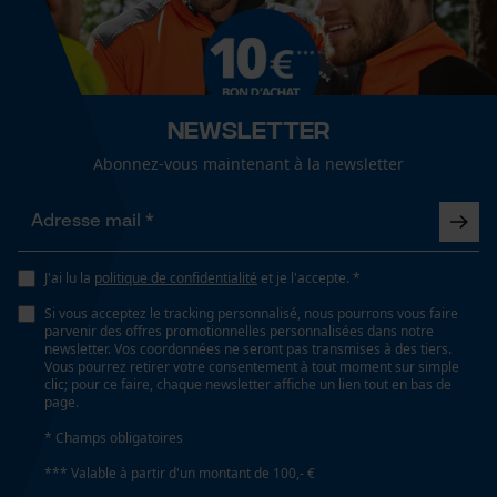
Cookies de performance et de
fonctionnalité
Sexe
unisexe
Newsletter
Loop54 Personalization
Abonnez-vous maintenant à la newsletter
Saison
Page d'accueil personnalisée
Printemps/été
Panier sauvegardé
Salutation personnelle
Optique/motif
J'ai lu la
politique de confidentialité
et je l'accepte. *
Géo-IP et détection des
bicolore
utilisateurs
Si vous acceptez le tracking personnalisé, nous pourrons vous faire
parvenir des offres promotionnelles personnalisées dans notre
Vidéos YouTube
newsletter. Vos coordonnées ne seront pas transmises à des tiers.
Vous pourrez retirer votre consentement à tout moment sur simple
Ajustement
Google Maps
clic; pour ce faire, chaque newsletter affiche un lien tout en bas de
Relaxed Fit
page.
Prise de contact par chat
* Champs obligatoires
Type de poche
*** Valable à partir d'un montant de 100,- €
poches arrière, poche à rabat, poche sur la jambe,