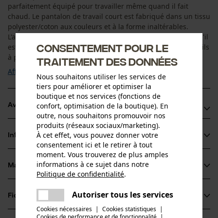
parfaitement équipé pour travailler même quand il fait
chaud. Le pantalon de travail court est fabriqué dans un tissu
polyester/coton aux couleurs et à la forme inaltérables.
L'avantage : il conserve sa forme et sa couleur même lorsqu'il
Consentement pour le
est porté et lavé fréquemment. Vous pouvez ranger vos outils
à portée de main dans ...
traitement des données
Afficher plus
Nous souhaitons utiliser les services de
tiers pour améliorer et optimiser la
boutique et nos services (fonctions de
confort, optimisation de la boutique). En
Avantages du produit
outre, nous souhaitons promouvoir nos
produits (réseaux sociaux/marketing).
Pantalon de travail pratique quand il fait chaud
À cet effet, vous pouvez donner votre
Informations sur le produit
Poches pour transporter des outils en toute sécurité
consentement ici et le retirer à tout
moment. Vous trouverez de plus amples
informations à ce sujet dans notre
Matériau & entretien
Détails du produit
Politique de confidentialité
.
partager
Une erreur s'est produite. Veuillez
Type dactivité
Autoriser tous les services
Fiches techniques
partager
essayer encore.
Matériau
Pêcher, Travailler, Randonnée, Camper
Cookies nécessaires
|
Cookies statistiques
|
Fiche de données de sécurité du produit (PDF)
Cookies de performance et de fonctionnalité
mail
|