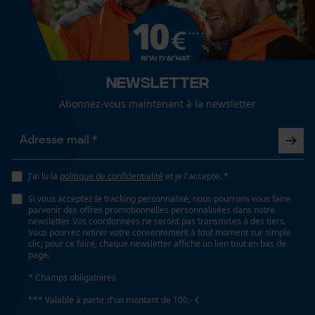
Cookies de performance et de
Sexe
fonctionnalité
unisexe
Newsletter
Saison
Loop54 Personalization
Printemps/été
Abonnez-vous maintenant à la newsletter
Page d'accueil personnalisée
Panier sauvegardé
Optique/motif
Salutation personnelle
couleur unie
J'ai lu la
politique de confidentialité
et je l'accepte. *
Géo-IP et détection des
utilisateurs
Si vous acceptez le tracking personnalisé, nous pourrons vous faire
parvenir des offres promotionnelles personnalisées dans notre
Vidéos YouTube
Ajustement
newsletter. Vos coordonnées ne seront pas transmises à des tiers.
Relaxed Fit
Vous pourrez retirer votre consentement à tout moment sur simple
Google Maps
clic; pour ce faire, chaque newsletter affiche un lien tout en bas de
page.
Prise de contact par chat
* Champs obligatoires
Type de poche
poches arrière, poche à rabat, poche sur la jambe,
*** Valable à partir d'un montant de 100,- €
poches à outils, poches pantalon, poches sur les