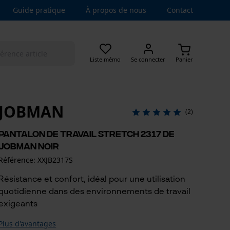
Guide pratique
À propos de nous
Contact
Liste mémo
Se connecter
Panier
JOBMAN
(2)
Pantalon de travail stretch 2317 de
Jobman noir
Référence: XXJB2317S
Résistance et confort, idéal pour une utilisation
quotidienne dans des environnements de travail
exigeants
Plus d'avantages