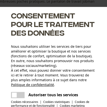
nombreuses poches pratiques. Le pantalon de travail Jobman
Consentement
pour le traitement
des données
s de 5 cm
Nous souhaitons utiliser les services de tiers pour
améliorer et optimiser la boutique et nos services
(fonctions de confort, optimisation de la boutique).
En outre, nous souhaitons promouvoir nos produits
(réseaux sociaux/marketing).
À cet effet, vous pouvez donner votre consentement
ici et le retirer à tout moment. Vous trouverez de
Groupe dâge
plus amples informations à ce sujet dans notre
adulte
Politique de confidentialité
partager
.
Une erreur s'est produite. Veuillez essayer
encore.
Matériau principal
mail
Autoriser tous les services
Tissu mixte
Nombre de poches
Cookies nécessaires
|
Cookies statistiques
|
Cookies de
6 pcs
performance et de fonctionnalité
|
Cookies marketing