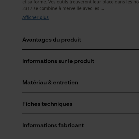
et sa forme. Vos outils trouveront leur place dans les 
2317 se combine à merveille avec les ...
Afficher plus
Avantages du produit
Les pantalons peuvent être rallongés grâce au rever
Informations sur le produit
Fabriqué dans des matières faciles à entretenir
Matériau & entretien
Détails du produit
Type dactivité
Fiches techniques
Pêcher, Travailler, Randonnée, Camper, Chasser
Matériau
Fiche de données de sécurité du produit (PDF)
Type de matériau
Informations fabricant
Tissu synthétique, Mélange poly-coton
Nombre de pièces
1 pcs