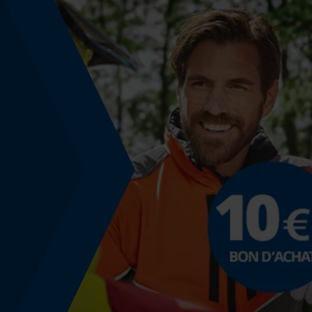
Hauteur des passants de ceinture
6 cm
Hauteur de taille
taille normale
Spécifications techniques
Lubrification automatique de la chaîne
Non
Fonction de hachage
Non