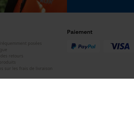
Tension de chaîne sans outil
Google Global Site Tag
Non
Microsoft Advertising Universal Event
Tracking
Survicate
Paiement
 fréquemment posées
ogue
 des retours
produits
s sur les frais de livraison
Batterie incluse
Batterie/piles non incluses
 de contact
Oregon Tool Europe SA/NV
e de commande
KOX - Pour les Pros du Bois et de 
Motoculture
Siège social:
 contrat
Rue Emile Francqui 11
1435 Mont-Saint-Guibert