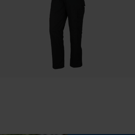
Sauvegarder les préférences pour
Ajustement
traitement des données
Ergonomic Fit
Econda Tag Manager
Confort
e,
léger
Cookies statistiques
t
Econda Analytics
Mouseflow Web Analytics Tool
Conditions météorologiques
Fact-Finder Tracking
temps modéré
Cookies de performance et de
fonctionnalité