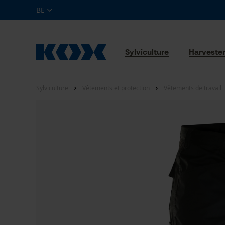
BE
Sylviculture
Harveste
Sylviculture
Vêtements et protection
Vêtements de travail