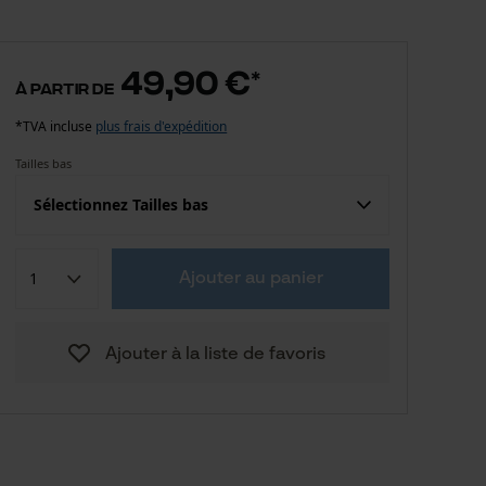
49,90 €
*
à partir de
*TVA incluse
plus frais d'expédition
Tailles bas
Sélectionnez Tailles bas
Confection (UE)
Taille fabricant
Ajouter au panier
49,90 €
42
Ajouter à la liste de favoris
49,90 €
44
49,90 €
46
49,90 €
48