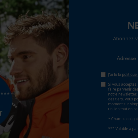
Longueur du pantalon
long
N
Loop54 Personalization
Page d'accueil personnalisée
Abonnez-vo
Panier sauvegardé
Salutation personnelle
Géo-IP et détection des utilisateurs
Vidéos YouTube
J'ai lu la
politique
Propriété
Google Maps
Combinable, couleur résistante, Facile à
Si vous acceptez 
faire parvenir d
entretenir, confortable
Prise de contact par chat
notre newsletter
des tiers. Vous p
moment sur simple
un lien tout en b
Inverseur de phase
Cookies marketing
Non
* Champs obligat
*** Valable à par