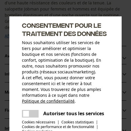
d'une haute résistance des couleurs et de la tenue. La
salopette Jobman pour femmes et hommes est équipée de
bretelles élastiques et d'une poche ouverte sur la poitrine.
Grâce aux poches rembourrées aux genoux, cette salopette
Consentement pour le
de travail convient parfaitement aux ...
traitement des données
Afficher plus
Nous souhaitons utiliser les services de
tiers pour améliorer et optimiser la
boutique et nos services (fonctions de
Avantages du produit
confort, optimisation de la boutique). En
outre, nous souhaitons promouvoir nos
Salopette de travail Jobman avec poches rembourrées
produits (réseaux sociaux/marketing).
Informations sur le produit
aux genoux
À cet effet, vous pouvez donner votre
consentement ici et le retirer à tout
Équipée comme un pantalon d'artisan, avec une poche
moment. Vous trouverez de plus amples
pour mètre pliant et un rangement pour couteau.
Matériau & entretien
informations à ce sujet dans notre
Détails du produit
Poche sur la jambe avec un compartiment supplémentaire
Politique de confidentialité
.
partager
et un rabat avec fermeture scratch
Type dactivité
Fiches techniques
Une erreur s'est produite. Veuillez
Autoriser tous les services
Matériau
Pêcher, Travailler, Camper
partager
essayer encore.
Cookies nécessaires
|
Cookies statistiques
|
Fiche de données de sécurité du produit (PDF)
Cookies de performance et de fonctionnalité
mail
|
Type de matériau
Informations fabricant