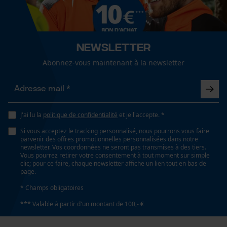
Cookies de performance et de
fonctionnalité
Sexe
unisexe
Newsletter
Abonnez-vous maintenant à la newsletter
Saison
Loop54 Personalization
Articles pour toute l'année
Page d'accueil personnalisée
Panier sauvegardé
Optique/motif
Salutation personnelle
J'ai lu la
politique de confidentialité
et je l'accepte. *
bicolore, réfléchissant
Géo-IP et détection des
Si vous acceptez le tracking personnalisé, nous pourrons vous faire
utilisateurs
parvenir des offres promotionnelles personnalisées dans notre
newsletter. Vos coordonnées ne seront pas transmises à des tiers.
Vidéos YouTube
Vous pourrez retirer votre consentement à tout moment sur simple
Ajustement
clic; pour ce faire, chaque newsletter affiche un lien tout en bas de
Google Maps
Relaxed Fit
page.
Prise de contact par chat
* Champs obligatoires
Visibilité
*** Valable à partir d'un montant de 100,- €
bandes réfléchissantes
Cookies marketing