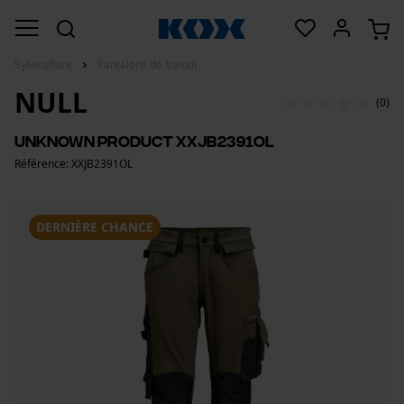
Sylviculture
Pantalons de travail
NULL
(0)
UNKNOWN product XXJB2391OL
Référence: XXJB2391OL
DERNIÈRE CHANCE