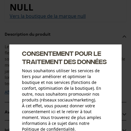
NULL
Vers la boutique de la marque null
Description du produit
Le pantalon de travail élastique Jobman 2391 offre une
Consentement pour le
flexibilité ultime pour travailler en forêt ou au jardin. Le
solide tissu extensible dans les 4 sens procure une liberté de
traitement des données
mouvement illimitée. Les zones renforcées en bas des
Nous souhaitons utiliser les services de
jambes permettent à ce vêtement de travail de durer plus
tiers pour améliorer et optimiser la
longtemps. La ceinture extensible permet au pantalon de
boutique et nos services (fonctions de
tenir confortablement. Les genoux ...
confort, optimisation de la boutique). En
Afficher plus
outre, nous souhaitons promouvoir nos
produits (réseaux sociaux/marketing).
À cet effet, vous pouvez donner votre
consentement ici et le retirer à tout
Avantages du produit
moment. Vous trouverez de plus amples
informations à ce sujet dans notre
Pantalon de travail offrant une flexibilité ultime grâce à un
Politique de confidentialité
.
Informations sur le produit