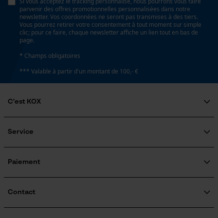
Si vous acceptez le tracking personnalisé, nous pourrons vous faire
Prise de contact par chat
parvenir des offres promotionnelles personnalisées dans notre
Type de poche
newsletter. Vos coordonnées ne seront pas transmises à des tiers.
poches arrière, poche sur la jambe, poches à outils,
Vous pourrez retirer votre consentement à tout moment sur simple
clic; pour ce faire, chaque newsletter affiche un lien tout en bas de
poches pantalon, poches sur les cuisses, poches pour
page.
Cookies marketing
téléphone portable, poches repose-mains, poche
* Champs obligatoires
pour métre pliant, poches latérales, poches pour
couteaux, poches frontales, poches avant
*** Valable à partir d'un montant de 100,- €
Google Global Site Tag
C'est KOX
Microsoft Advertising Universal
Résistance à leau
Event Tracking
non résistant à l'eau
Qui sommes-nous?
Survicate
Engagement social
Service
Guide pratique
Conditions météorologiques
Questions fréquemment posées
KOX Harvester
temps modéré
KOX Catalogue
Inscription à la newsletter
Paiement
Traitement des retours
Rappel de produits
Informations sur les frais de livraison
Contact
Dimensions et taille
Formulaire de contact