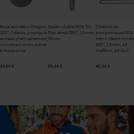
sylviculture, En plein air, villes et communes,
ID de session
pompiers, jardinage et aménagement paysager,
Sauvegarder les préférences
artisanat, Viticulture, Arboriculture fruitière,
pour traitement des données
agriculture
Econda Tag Manager
Roue annulaire Oregon
Guide-chaîne KOX Tri-
Chaînes de
325", 7 dents, y compris
Star étroit 325", 1,5 mm,
tronçonneuse KOX
anneau d'entraînement,
38 cm
micro (demi-ronde
Durabilité
convenant entre autres
325", 1.5 mm, 64
Durée de vie de 4 à 5 bagues
Cookies statistiques
à Husqvarna
maillons, lot de 3
34,90 €
25,64 €
42,22 €
Saison
Articles pour toute l'année
Econda Analytics
Mouseflow Web Analytics Tool
Contenu de la livraison
Fact-Finder Tracking
1 x pignon à bague Oregon avec un pas de 325'', 7
dents ainsi qu'une bague d'entraînement
Cookies de performance et de
Optique/motif