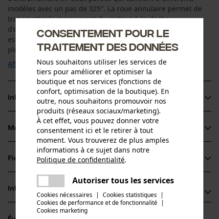
modèles avec un pas de 325''. La roue annulaire permet de
transmettre le mouvement du moteur à la cloche
d'embrayage. L'alignement de la chaîne et du guide-chaîne
Consentement pour le
est ainsi optimisé, ce qui se traduit par un fonctionnement
traitement des données
plus silencieux de la chaîne. Comme il y a un contact ...
Nous souhaitons utiliser les services de
Afficher plus
tiers pour améliorer et optimiser la
boutique et nos services (fonctions de
confort, optimisation de la boutique). En
Informations sur le produit
outre, nous souhaitons promouvoir nos
produits (réseaux sociaux/marketing).
À cet effet, vous pouvez donner votre
Matériau & entretien
consentement ici et le retirer à tout
Détails du produit
moment. Vous trouverez de plus amples
informations à ce sujet dans notre
Type dactivité
Fiches techniques
Politique de confidentialité
.
Matériau
partager
Entretien
Une erreur s'est produite. Veuillez
Fiche de données de sécurité du produit (PDF)
Autoriser tous les services
partager
Matériau principal
essayer encore.
Informations fabricant
Cookies nécessaires
|
Cookies statistiques
|
Acier
Groupe dâge
Cookies de performance et de fonctionnalité
mail
|
Fabricant
Cookies marketing
adulte