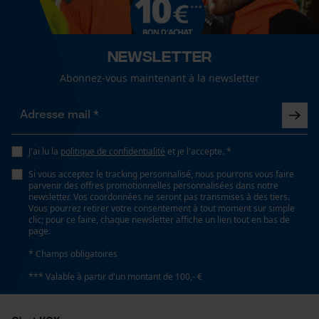
fonctionnalité
couleur unie
Newsletter
Type de roue dentée
Loop54 Personalization
Abonnez-vous maintenant à la newsletter
Pignon à bague
Page d'accueil personnalisée
Panier sauvegardé
Volume
Salutation personnelle
31.9 in³
J'ai lu la
politique de confidentialité
et je l'accepte. *
Géo-IP et détection des
utilisateurs
Si vous acceptez le tracking personnalisé, nous pourrons vous faire
parvenir des offres promotionnelles personnalisées dans notre
Vidéos YouTube
newsletter. Vos coordonnées ne seront pas transmises à des tiers.
Dimensions et taille
Vous pourrez retirer votre consentement à tout moment sur simple
Google Maps
clic; pour ce faire, chaque newsletter affiche un lien tout en bas de
page.
Diamètre extérieur
Prise de contact par chat
63.3 mm
* Champs obligatoires
*** Valable à partir d'un montant de 100,- €
Cookies marketing
Spécifications techniques