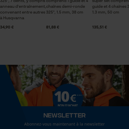
325", 7 dents, y compris
artisanat, Viticulture, Arboriculture fruitière,
comprend 1 guide et 4
super set compren
anneau d'entraînement,
chaînes demi-ronde
guide et 4 chaînes 
Econda Tag Manager
agriculture
convenant entre autres
325", 1.5 mm, 38 cm
1.3 mm, 50 cm
à Husqvarna
34,90 €
81,88 €
135,51 €
Durabilité
Cookies statistiques
Durée de vie de 4 à 5 bagues
Saison
Articles pour toute l'année
Econda Analytics
Mouseflow Web Analytics Tool
Contenu de la livraison
Fact-Finder Tracking
1 x pignon à bague
Cookies de performance et de
Optique/motif
fonctionnalité
Newsletter
couleur unie
Abonnez-vous maintenant à la newsletter