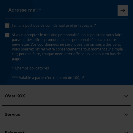
Type de roue dentée
Loop54 Personalization
Pignon à bague
Page d'accueil personnalisée
J'ai lu la
politique de confidentialité
et je l'accepte. *
Panier sauvegardé
Volume
Si vous acceptez le tracking personnalisé, nous pourrons vous faire
parvenir des offres promotionnelles personnalisées dans notre
0.43 dm³
Salutation personnelle
newsletter. Vos coordonnées ne seront pas transmises à des tiers.
Géo-IP et détection des
Vous pourrez retirer votre consentement à tout moment sur simple
utilisateurs
clic; pour ce faire, chaque newsletter affiche un lien tout en bas de
page.
Vidéos YouTube
Dimensions et taille
* Champs obligatoires
Google Maps
*** Valable à partir d'un montant de 100,- €
Diamètre extérieur
Prise de contact par chat
68.5 mm
C'est KOX
Cookies marketing
Qui sommes-nous?
Spécifications techniques
Engagement social
Service
Guide pratique
Lubrification automatique de la chaîne
Questions fréquemment posées
KOX Harvester
Non