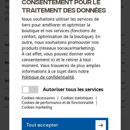
des tronçonneuses. La bague repose librement sur l’arbre et
Consentement pour le
optimise l’orientation de la chaîne et du guide. L’avantage : la
traitement des données
chaîne se meut de manière régulière et douce. En cas
d’usure, il suffit de remplacer l’anneau d’entraînement.
Nous souhaitons utiliser les services de
tiers pour améliorer et optimiser la
boutique et nos services (fonctions de
confort, optimisation de la boutique). En
outre, nous souhaitons promouvoir nos
Informations sur le produit
produits (réseaux sociaux/marketing).
À cet effet, vous pouvez donner votre
consentement ici et le retirer à tout
Matériau & entretien
moment. Vous trouverez de plus amples
Détails du produit
informations à ce sujet dans notre
Politique de confidentialité
.
Type dactivité
partager
Informations fabricant
Matériau
Entretien
Une erreur s'est produite. Veuillez
Autoriser tous les services
partager
essayer encore.
Fabricant
Matériau principal
Cookies nécessaires
|
Cookies statistiques
|
Évaluations
(1)
Oregon Tool, Inc.
Cookies de performance et de fonctionnalité
mail
|
Acier
Groupe dâge
4909 SE International Way
Cookies marketing
adulte
97222 Portland, États-Unis
E-mail: info@kox.eu
5.0
Des questions ?
(1)
Recommander ce produit
Composition du matériau
Tout accepter
Nos experts sont à votre disposition !
Site web: -