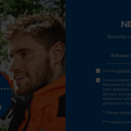
Batterie/piles non incluses
N
Loop54 Personalization
Page d'accueil personnalisée
Abonnez-vo
Panier sauvegardé
Salutation personnelle
Géo-IP et détection des utilisateurs
Vidéos YouTube
J'ai lu la
politique
Google Maps
Si vous acceptez 
faire parvenir d
Prise de contact par chat
notre newsletter
des tiers. Vous p
moment sur simple
un lien tout en b
Cookies marketing
* Champs obligat
*** Valable à par