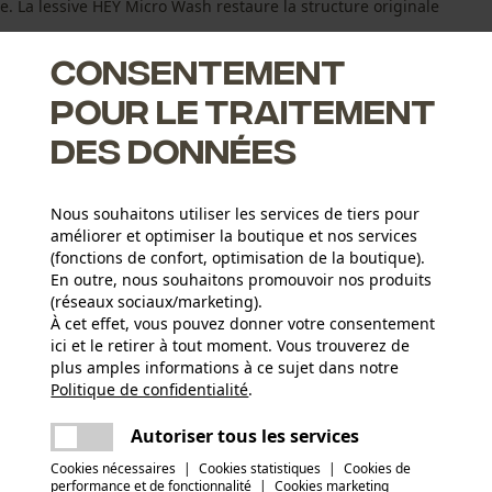
nte. La lessive HEY Micro Wash restaure la structure originale
Consentement
pour le traitement
des données
 de vos vêtements de protection
Nous souhaitons utiliser les services de tiers pour
e d'origine de la fibre
améliorer et optimiser la boutique et nos services
ignal) le restent
(fonctions de confort, optimisation de la boutique).
En outre, nous souhaitons promouvoir nos produits
(réseaux sociaux/marketing).
À cet effet, vous pouvez donner votre consentement
ici et le retirer à tout moment. Vous trouverez de
Groupe dâge
plus amples informations à ce sujet dans notre
adulte
Politique de confidentialité
partager
.
Une erreur s'est produite. Veuillez essayer
encore.
Matériau remarque
mail
Autoriser tous les services
respectueux de l'environnement
Type de fermeture
Cookies nécessaires
|
Cookies statistiques
|
Cookies de
Fermeture rotative
performance et de fonctionnalité
|
Cookies marketing