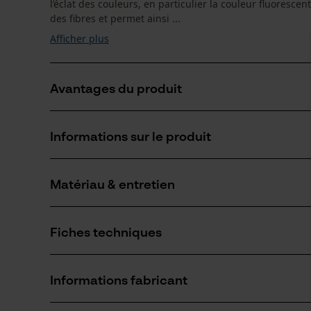
l’éclat des couleurs, en particulier la couleur fluoresce
des fibres et permet ainsi ...
Afficher plus
Avantages du produit
Nettoie et conserve les caractéristiques techniques
Informations sur le produit
La lessive pour vêtements de travail restaure la textur
Protège les couleurs : les couleurs intenses (couleur s
Matériau & entretien
Détails du produit
Type dactivité
Fiches techniques
Neutraliser les odeurs, Entretenir, Lavage
Matériau
Fiches techniques de sécurité (PDF)
Matériau principal
Informations fabricant
Agents de surface
Nombre de pièces
1 pcs