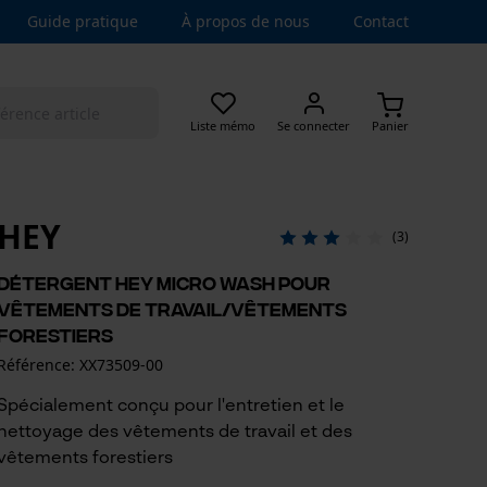
Guide pratique
À propos de nous
Contact
Liste mémo
Se connecter
Panier
HEY
(3)
Détergent HEY Micro Wash pour
vêtements de travail/vêtements
forestiers
Référence: XX73509-00
Spécialement conçu pour l'entretien et le
nettoyage des vêtements de travail et des
vêtements forestiers