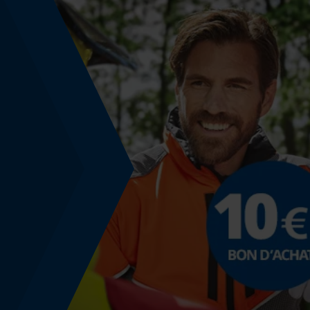
Non
Fonction powerbank
Non
Coloris
Couleur
transparent
Stockage et conservation
Température de stockage
10-25 degC