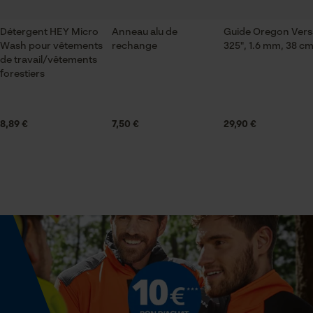
Sauvegarder les préférences
pour traitement des données
Détergent HEY Micro
Anneau alu de
Guide Oregon Ver
Contenu de la livraison
Econda Tag Manager
Wash pour vêtements
rechange
325", 1.6 mm, 38 c
1x HEY Tex Wash
de travail/vêtements
forestiers
Cookies statistiques
Volume
0 cm³
8,89 €
7,50 €
29,90 €
Titulaire de lhomologation
Econda Analytics
Schweizer-Effax GmbH
Mouseflow Web Analytics Tool
Fact-Finder Tracking
Spécifications techniques
État de lunité
Cookies de performance et de
Liquide
fonctionnalité