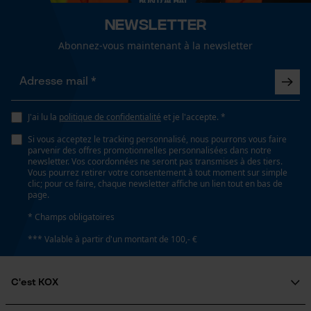
Lubrification automatique de la chaîne
Newsletter
Non
Abonnez-vous maintenant à la newsletter
Loop54 Personalization
Page d'accueil personnalisée
Propriété
Panier sauvegardé
Respectueux de l'environnement, productig,
Neutralisant
J'ai lu la
politique de confidentialité
et je l'accepte. *
Salutation personnelle
Géo-IP et détection des
Si vous acceptez le tracking personnalisé, nous pourrons vous faire
utilisateurs
parvenir des offres promotionnelles personnalisées dans notre
newsletter. Vos coordonnées ne seront pas transmises à des tiers.
Capacité de remplissage
Vidéos YouTube
Vous pourrez retirer votre consentement à tout moment sur simple
250 ml
clic; pour ce faire, chaque newsletter affiche un lien tout en bas de
Google Maps
page.
Prise de contact par chat
* Champs obligatoires
Fonction de hachage
*** Valable à partir d'un montant de 100,- €
Non
Cookies marketing
C'est KOX
Inverseur de phase
Non