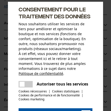
Afficher plus
Consentement pour le
traitement des données
Avantages du produit
Nous souhaitons utiliser les services de
tiers pour améliorer et optimiser la
boutique et nos services (fonctions de
Maintient la technicité du Gore-Tex, Sympatex, Schoeller, etc.
confort, optimisation de la boutique). En
Informations sur le produit
Concentré très économique
outre, nous souhaitons promouvoir nos
Lessive écologique pour textiles à membrane respirante
produits (réseaux sociaux/marketing).
À cet effet, vous pouvez donner votre
Matériau & entretien
Détails du produit
consentement ici et le retirer à tout
moment. Vous trouverez de plus amples
Type dactivité
informations à ce sujet dans notre
Fiches techniques
Matériau
Neutraliser les odeurs, Entretenir, Lavage
Politique de confidentialité
.
partager
Fiches techniques de sécurité (PDF)
Une erreur s'est produite. Veuillez
Matériau principal
Autoriser tous les services
Informations fabricant
partager
essayer encore.
Agents de surface
Groupe dâge
Cookies nécessaires
|
Cookies statistiques
|
Cookies de performance et de fonctionnalité
mail
|
Schweizer-Effax GmbH
adulte
Cookies marketing
Évaluations
(0)
Westring 24
Matériau remarque
48356 Nordwalde, Allemagne