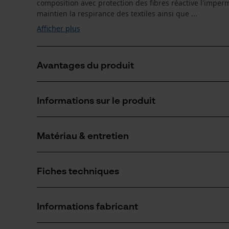
composition avec protection des fibres réactive l'imper
maintien la respirance des textiles ainsi que ...
Afficher plus
Avantages du produit
Protège contre l'humidité
Informations sur le produit
Imperméabilisation liquide convient pour le Gore-Tex
Imperméabilisant biodégradable
Matériau & entretien
Détails du produit
Type dactivité
Fiches techniques
Imprégner, Lavage
Matériau
Fiches techniques de sécurité (PDF)
Matériau principal
Informations fabricant
Eau
Nombre de pièces
1 pcs