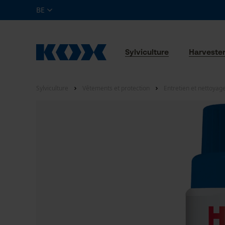
BE
Sylviculture
Harveste
Sylviculture
Vêtements et protection
Entretien et nettoyag