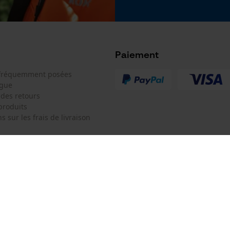
Google Global Site Tag
Microsoft Advertising Universal Event
Tracking
Survicate
Paiement
 fréquemment posées
ogue
 des retours
produits
s sur les frais de livraison
oduit doivent toujours être respectées.
 de contact
Oregon Tool Europe SA/NV
Texte de mention de sécurité GHS
e de commande
KOX - Pour les Pros du Bois et de 
Tenir hors de portée des enfants.
Motoculture
Ne pas respirer les
Siège social:
 contrat
poussières/fumées/gaz/brouillards/vapeurs/aérosols.
Rue Emile Francqui 11
EN CAS DE CONTACT AVEC LES YEUX : rincer
1435 Mont-Saint-Guibert