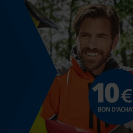
Énergie & performance
Indicateur de capacité de la batterie
Non
Fonction powerbank
Non
Coloris
Couleur
transparent
Stockage et conservation