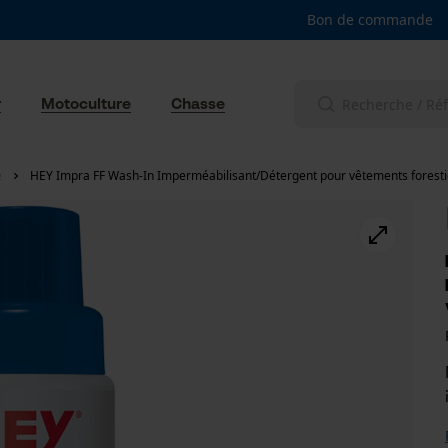
Bon de commande
r
Motoculture
Chasse
e
HEY Impra FF Wash-In Imperméabilisant/Détergent pour vêtements foresti