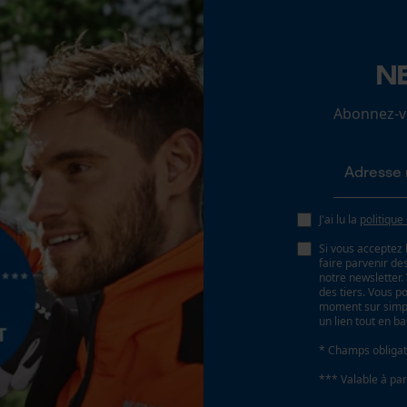
N
Loop54 Personalization
Batterie incluse
Batterie/piles non incluses
Page d'accueil personnalisée
Abonnez-vo
Panier sauvegardé
Salutation personnelle
Géo-IP et détection des utilisateurs
Vidéos YouTube
J'ai lu la
politique
Google Maps
Si vous acceptez 
faire parvenir d
Prise de contact par chat
notre newsletter
des tiers. Vous p
moment sur simple
un lien tout en b
Cookies marketing
* Champs obligat
*** Valable à par