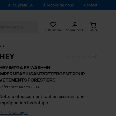
Guide pratique
À propos de nous
Contact
Liste mémo
Se connecter
Panier
ers
HEY
(0)
HEY Impra FF Wash-In
Imperméabilisant/Détergent pour
vêtements forestiers
Référence: XX73508-03
Nettoie efficacement tout en assurant une
imprégnation hydrofuge
Plus d'avantages