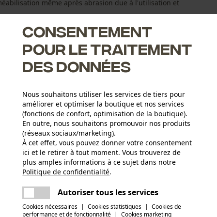
méabilisation même après abrasion due à l'utilisation et
Consentement
pour le traitement
des données
Nous souhaitons utiliser les services de tiers pour
, Polartec, Dermizax etc.
améliorer et optimiser la boutique et nos services
(fonctions de confort, optimisation de la boutique).
En outre, nous souhaitons promouvoir nos produits
(réseaux sociaux/marketing).
À cet effet, vous pouvez donner votre consentement
ici et le retirer à tout moment. Vous trouverez de
Groupe dâge
plus amples informations à ce sujet dans notre
adulte
Politique de confidentialité
partager
.
Une erreur s'est produite. Veuillez essayer
encore.
Matériau remarque
mail
Autoriser tous les services
Produit d'imprégnation biodégradable FF sans
Type de fermeture
Cookies nécessaires
|
Cookies statistiques
|
Cookies de
Fermeture rotative
fluor
performance et de fonctionnalité
|
Cookies marketing