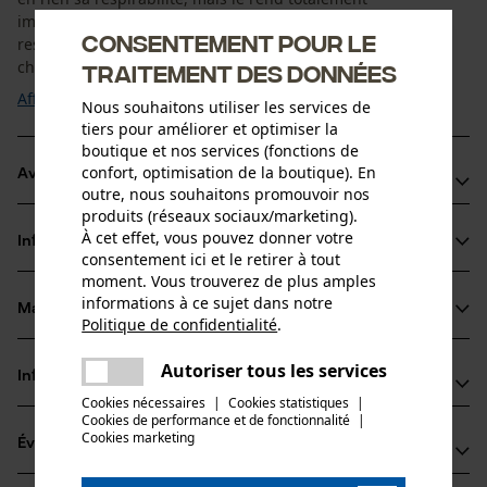
imperméable. Le spray imperméabilisant est extrêmement
Consentement pour le
respectueux de l'environnement. Les vêtements et les
chaussures en cuir restent souples et ...
traitement des données
Afficher plus
Nous souhaitons utiliser les services de
tiers pour améliorer et optimiser la
boutique et nos services (fonctions de
confort, optimisation de la boutique). En
Avantages du produit
outre, nous souhaitons promouvoir nos
produits (réseaux sociaux/marketing).
Spray imperméabilisant qui repousse l'eau et la saleté
À cet effet, vous pouvez donner votre
Informations sur le produit
Imperméabilisant pour cuir, écologique et durable
consentement ici et le retirer à tout
FF sans fluor
moment. Vous trouverez de plus amples
informations à ce sujet dans notre
Matériau & entretien
Politique de confidentialité
.
Détails du produit
partager
Une erreur s'est produite. Veuillez
Autoriser tous les services
Groupe dâge
Informations fabricant
partager
essayer encore.
Matériau
adulte
Cookies nécessaires
|
Cookies statistiques
|
Cookies de performance et de fonctionnalité
mail
|
Schweizer-Effax GmbH
Matériau principal
Cookies marketing
Évaluations
(0)
Westring 24
Eau
Nombre de pièces
48356 Nordwalde, Allemagne