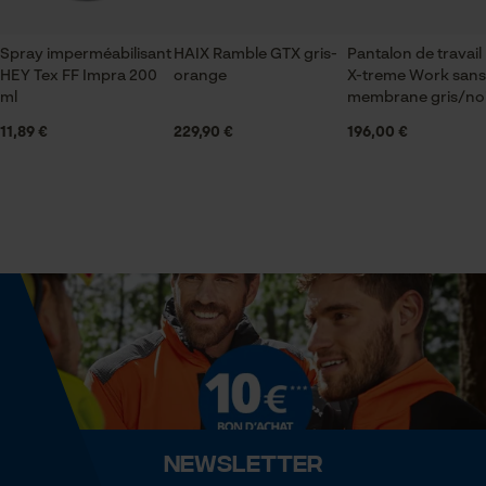
Sauvegarder les préférences
Contenu de la livraison
pour traitement des données
1x spray
Spray imperméabilisant
HAIX Ramble GTX gris-
Pantalon de travail
Econda Tag Manager
HEY Tex FF Impra 200
orange
X-treme Work sans
ml
membrane gris/no
Volume
11,89 €
229,90 €
196,00 €
Cookies statistiques
550 cm³
Spécifications techniques
Econda Analytics
État de lunité
Liquide
Mouseflow Web Analytics Tool
Fact-Finder Tracking
Lubrification automatique de la chaîne
Non
Cookies de performance et de
Newsletter
fonctionnalité