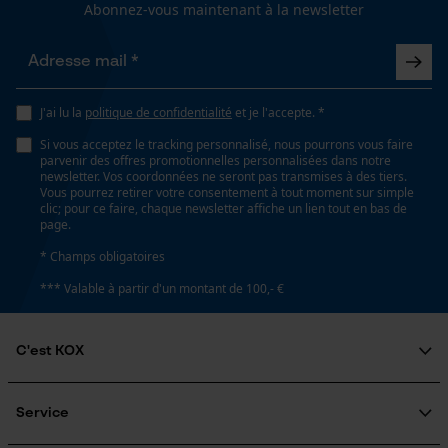
Propriété
Abonnez-vous maintenant à la newsletter
Respectueux de l'environnement, Durable, sans fluor,
sans résine fluorocarbonée, respirant, Imprégnant,
Résistant à la saleté
Loop54 Personalization
Page d'accueil personnalisée
J'ai lu la
politique de confidentialité
et je l'accepte. *
Panier sauvegardé
Capacité de remplissage
Si vous acceptez le tracking personnalisé, nous pourrons vous faire
parvenir des offres promotionnelles personnalisées dans notre
200 ml
Salutation personnelle
newsletter. Vos coordonnées ne seront pas transmises à des tiers.
Vous pourrez retirer votre consentement à tout moment sur simple
Géo-IP et détection des
clic; pour ce faire, chaque newsletter affiche un lien tout en bas de
utilisateurs
page.
Fonction de hachage
Vidéos YouTube
* Champs obligatoires
Non
Google Maps
*** Valable à partir d'un montant de 100,- €
Prise de contact par chat
Inverseur de phase
Non
C'est KOX
Cookies marketing
Qui sommes-nous?
Engagement social
Service
Coupe en biais
Guide pratique
Non