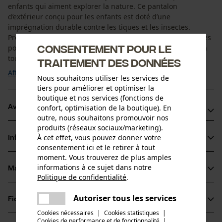
enfants qui aiment explorer la nature. Ce pantalon
d’extérieur conçu pour les enfants est doté d’une
imprégnation durable contre les tiques et les insectes.
Protégé contre les moustiques, les tiques, les mouches et les
Consentement pour le
poux, votre enfant peut explorer les forêts et les champs en
toute sérénité. Le confort de port et ...
traitement des données
Afficher plus
Nous souhaitons utiliser les services de
tiers pour améliorer et optimiser la
boutique et nos services (fonctions de
confort, optimisation de la boutique). En
Avantages du produit
outre, nous souhaitons promouvoir nos
produits (réseaux sociaux/marketing).
L'imprégnation durable contre les tiques et les insectes
À cet effet, vous pouvez donner votre
Informations sur le produit
protège contre les moustiques, les tiques, les mouches et
consentement ici et le retirer à tout
les poux
moment. Vous trouverez de plus amples
informations à ce sujet dans notre
Protection contre le vent, le soleil UV40+ et la saleté
Matériau & entretien
Détails du produit
Politique de confidentialité
.
Ceinture réglable à l'intérieur
partager
Une erreur s'est produite. Veuillez
Type dactivité
Autoriser tous les services
Fiches techniques
partager
essayer encore.
Matériau
Pêcher, Randonnée, Camper
Cookies nécessaires
|
Cookies statistiques
|
Fiche de données de sécurité du produit (PDF)
Cookies de performance et de fonctionnalité
mail
|