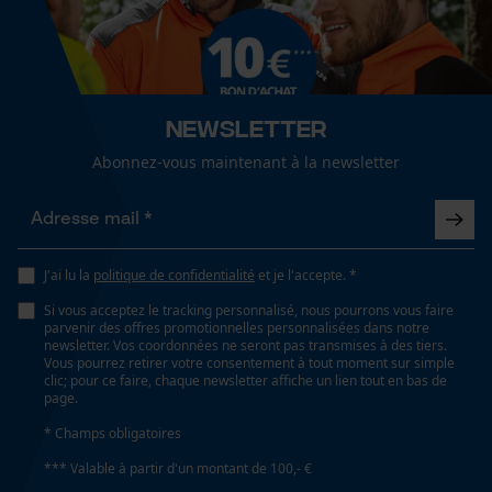
couleur unie
Cookies de performance et de
fonctionnalité
Type de poche
poches arrière, poches à fermeture éclair, poche sur
Newsletter
la jambe, poches sur les cuisses avec rabat, poches
Loop54 Personalization
pantalon, poches latérales
Abonnez-vous maintenant à la newsletter
Page d'accueil personnalisée
Panier sauvegardé
Conditions météorologiques
Salutation personnelle
nuageux et frais, temps modéré
J'ai lu la
politique de confidentialité
et je l'accepte. *
Géo-IP et détection des
utilisateurs
Si vous acceptez le tracking personnalisé, nous pourrons vous faire
parvenir des offres promotionnelles personnalisées dans notre
Vidéos YouTube
newsletter. Vos coordonnées ne seront pas transmises à des tiers.
Spécifications techniques
Vous pourrez retirer votre consentement à tout moment sur simple
Google Maps
clic; pour ce faire, chaque newsletter affiche un lien tout en bas de
Lubrification automatique de la chaîne
page.
Prise de contact par chat
Non
* Champs obligatoires
*** Valable à partir d'un montant de 100,- €