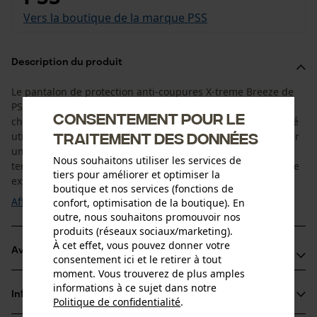
Vers la boutique de la marque PSS
Description du produit
Le pantalon de protection anti-coupures X-treme Breeze de
PSS est le compagnon idéal lors des journées de grande
Consentement pour le
chaleur. Une nouvelle fibre dans le domaine du stretch a été
traitement des données
utilisée. Le fil intelligent "Nilit Breeze" procure à son porteur
une sensation de fraîcheur et de confort, en abaissant la
Nous souhaitons utiliser les services de
température du corps de jusqu’à 2°C lorsque la température
tiers pour améliorer et optimiser la
extérieure augmente. La ...
boutique et nos services (fonctions de
Afficher plus
confort, optimisation de la boutique). En
outre, nous souhaitons promouvoir nos
produits (réseaux sociaux/marketing).
À cet effet, vous pouvez donner votre
Avantages du produit
consentement ici et le retirer à tout
moment. Vous trouverez de plus amples
“Air system d’aération“ pour une thermorégulation de
informations à ce sujet dans notre
Informations sur le produit
la partie fessière
Politique de confidentialité
.
partager