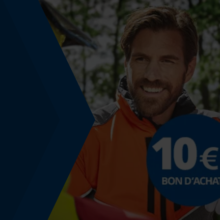
Énergie & performance
Indicateur de capacité de la batterie
Non
Fonction powerbank
Non
Utilisation et fonctionnement
Type de commande
Contrôle manuel
Coloris
Couleur