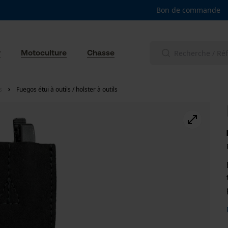
Bon de commande
r
Motoculture
Chasse
s
Fuegos étui à outils / holster à outils