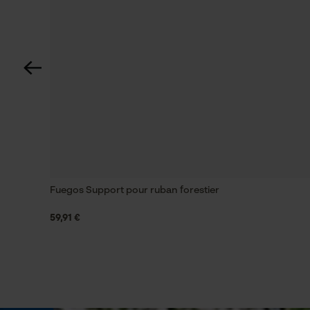
Spécifications techniques
Lubrification automatique de la chaîne
Non
Fonction de hachage
Non
Coupe en biais
Fuegos Support pour ruban forestier
Non
59,91 €
Tension de chaîne sans outil
Non