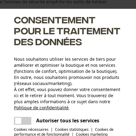
que l'anneau de sécurité empêche les outils de tomber
Consentement
pour le traitement
des données
Nous souhaitons utiliser les services de tiers pour
améliorer et optimiser la boutique et nos services
(fonctions de confort, optimisation de la boutique).
En outre, nous souhaitons promouvoir nos produits
(réseaux sociaux/marketing).
À cet effet, vous pouvez donner votre consentement
ici et le retirer à tout moment. Vous trouverez de
Groupe dâge
plus amples informations à ce sujet dans notre
adulte
Politique de confidentialité
partager
.
Une erreur s'est produite. Veuillez essayer
encore.
mail
Autoriser tous les services
Applications
Cookies nécessaires
|
Cookies statistiques
|
Cookies de
Patch du logo
performance et de fonctionnalité
|
Cookies marketing