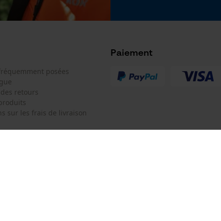
Google Global Site Tag
Microsoft Advertising Universal Event
Tracking
Survicate
Paiement
 fréquemment posées
ogue
 des retours
produits
s sur les frais de livraison
 de contact
Oregon Tool Europe SA/NV
e de commande
KOX - Pour les Pros du Bois et de 
Motoculture
Siège social:
 contrat
Rue Emile Francqui 11
1435 Mont-Saint-Guibert