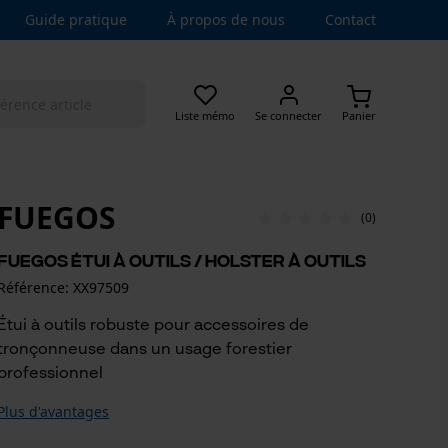
Guide pratique
À propos de nous
Contact
Liste mémo
Se connecter
Panier
FUEGOS
(0)
Fuegos étui à outils / holster à outils
Référence: XX97509
Étui à outils robuste pour accessoires de
tronçonneuse dans un usage forestier
professionnel
Plus d'avantages