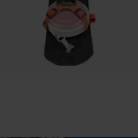
Sauvegarder les préférences pour
traitement des données
Econda Tag Manager
Propriété
ergonomique, résistant à l'abrasion, Sûr, Robuste
Cookies statistiques
Inverseur de phase
Non
Capacité de charge
Econda Analytics
20 kg
Mouseflow Web Analytics Tool
Fact-Finder Tracking
Remplacement de chaîne sans outil
Non
Cookies de performance et de
fonctionnalité