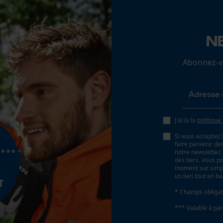
Batterie incluse
N
Loop54 Personalization
Batterie/piles non incluses
Page d'accueil personnalisée
Abonnez-vo
Panier sauvegardé
Salutation personnelle
Géo-IP et détection des utilisateurs
Vidéos YouTube
J'ai lu la
politique
Google Maps
Si vous acceptez 
faire parvenir d
Prise de contact par chat
notre newsletter
des tiers. Vous p
moment sur simple
un lien tout en b
Cookies marketing
* Champs obligat
*** Valable à par