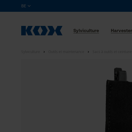
BE
Sylviculture
Harveste
Sylviculture
Outils et maintenance
Sacs à outils et ceinture