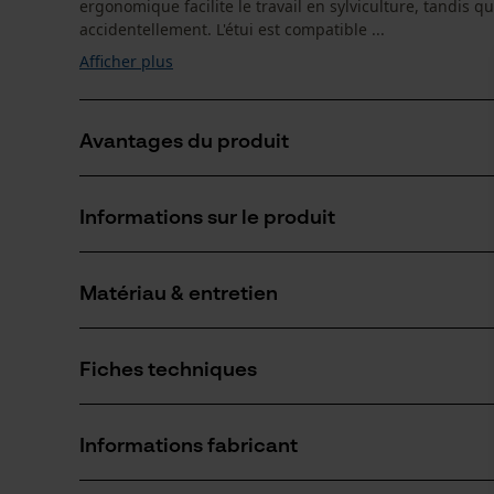
ergonomique facilite le travail en sylviculture, tandis 
accidentellement. L'étui est compatible ...
Afficher plus
Avantages du produit
Utilisable aussi pour d'autres outils
Informations sur le produit
Fixation et retrait rapides sans outil
Facile à nettoyer et résistant à la saleté
Matériau & entretien
Détails du produit
Type dactivité
Fiches techniques
Conserver, Transporter
Matériau
Fiche technique du fabricant (PDF)
Matériau principal
Informations fabricant
cuir synthétique
Nombre de pièces
1 pcs