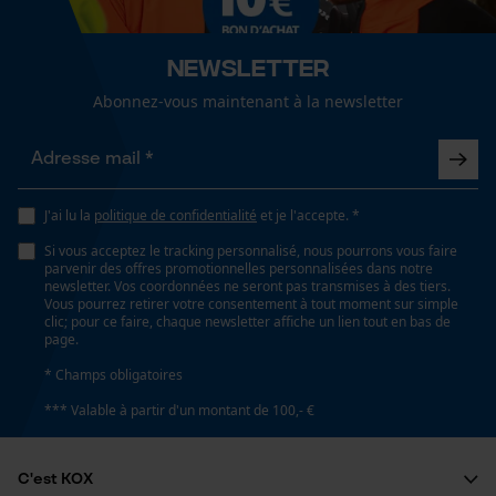
fonctionnalité
Newsletter
Propriété
Abonnez-vous maintenant à la newsletter
résistant à l'abrasion, Sûr, Robuste, à portée de main
Loop54 Personalization
Page d'accueil personnalisée
Fonction de hachage
Panier sauvegardé
Non
J'ai lu la
politique de confidentialité
et je l'accepte. *
Salutation personnelle
Si vous acceptez le tracking personnalisé, nous pourrons vous faire
Géo-IP et détection des
parvenir des offres promotionnelles personnalisées dans notre
utilisateurs
Inverseur de phase
newsletter. Vos coordonnées ne seront pas transmises à des tiers.
Vous pourrez retirer votre consentement à tout moment sur simple
Vidéos YouTube
Non
clic; pour ce faire, chaque newsletter affiche un lien tout en bas de
page.
Google Maps
* Champs obligatoires
Prise de contact par chat
Coupe en biais
*** Valable à partir d'un montant de 100,- €
Non
Cookies marketing
C'est KOX
Plage de température