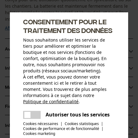
les chantiers. La batterie est maintenue fermement dans le
holster, protégée contre la saleté et l'humidité, et peut être
insérée ou ...
Consentement pour le
Afficher plus
traitement des données
Nous souhaitons utiliser les services de
tiers pour améliorer et optimiser la
Avantages du produit
boutique et nos services (fonctions de
confort, optimisation de la boutique). En
Maintien sécurisé sans risque de chute
outre, nous souhaitons promouvoir nos
Informations sur le produit
produits (réseaux sociaux/marketing).
Manipulation facile, même avec des gants
À cet effet, vous pouvez donner votre
Évite les traces d'usure et de friction sur la batterie
consentement ici et le retirer à tout
Matériau & entretien
moment. Vous trouverez de plus amples
Détails du produit
informations à ce sujet dans notre
Politique de confidentialité
.
Type dactivité
partager
Fiches techniques
Matériau
Conserver, Transporter
Une erreur s'est produite. Veuillez
Autoriser tous les services
partager
Fiche technique du fabricant (PDF)
essayer encore.
Cookies nécessaires
|
Cookies statistiques
|
Matériau principal
Informations fabricant
Cookies de performance et de fonctionnalité
mail
|
cuir synthétique
Groupe dâge
Cookies marketing