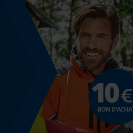
Énergie & performance
Indicateur de capacité de la batterie
Non
Fonction powerbank
Non
Coloris
Couleur
orange-noir
Montage et fixation