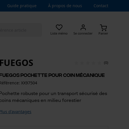
Guide pratique
À propos de nous
Contact
Liste mémo
Se connecter
Panier
FUEGOS
(0)
Fuegos Pochette pour Coin Mécanique
Référence: XX97504
Pochette robuste pour un transport sécurisé des
coins mécaniques en milieu forestier
Plus d'avantages