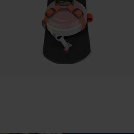
Sauvegarder les préférences pour
Propriété
traitement des données
Résistant à l'usure, Sûr, Robuste
Econda Tag Manager
Inverseur de phase
Non
Cookies statistiques
Plage de température
?10 à +50 degrés Celsius
Econda Analytics
Mouseflow Web Analytics Tool
Tension de chaîne sans outil
Fact-Finder Tracking
Non
Cookies de performance et de
fonctionnalité