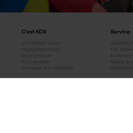
Type de fixation
coincer
C'est KOX
Service
Qui sommes-nous?
Questions
Engagement social
KOX Catal
Guide pratique
Traitement
KOX Harvester
Rappel de 
Inscription à la newsletter
Information
KOX International
Contact
Deutschland
France
Formulaire
Österreich
Schweiz
Formulair
Suisse
België
Newsletter
Nederland
Résilier le