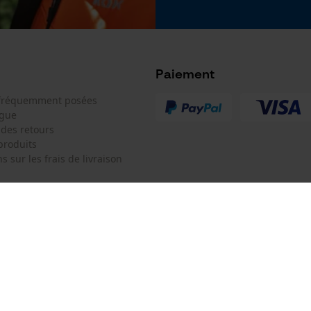
Google Global Site Tag
Microsoft Advertising Universal Event
Tracking
Survicate
Paiement
 fréquemment posées
ogue
 des retours
produits
s sur les frais de livraison
 de contact
Oregon Tool Europe SA/NV
e de commande
KOX - Pour les Pros du Bois et de 
Motoculture
Siège social:
 contrat
Rue Emile Francqui 11
1435 Mont-Saint-Guibert