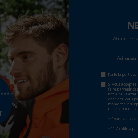
N
Loop54 Personalization
Batterie incluse
Page d'accueil personnalisée
Abonnez-vo
Batterie/piles non incluses
Panier sauvegardé
Salutation personnelle
Géo-IP et détection des utilisateurs
Vidéos YouTube
J'ai lu la
politique
Google Maps
Si vous acceptez 
faire parvenir d
Prise de contact par chat
notre newsletter
des tiers. Vous p
moment sur simple
un lien tout en b
Cookies marketing
* Champs obligat
*** Valable à par