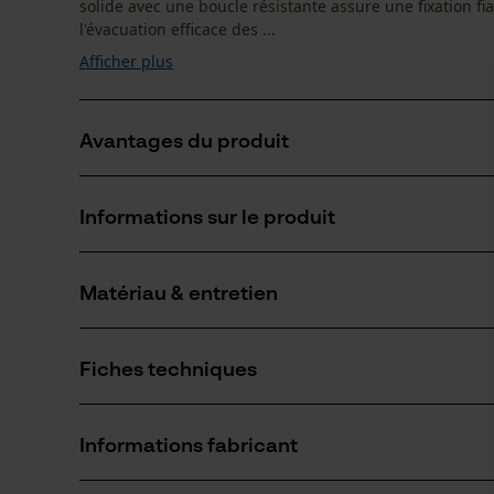
solide avec une boucle résistante assure une fixation fia
l'évacuation efficace des ...
Afficher plus
Avantages du produit
Adaptée aux coins mécaniques
Informations sur le produit
Coutures doubles robustes pour une grande stabilit
Maintien sûr empêchant tout glissement
Matériau & entretien
Détails du produit
Type dactivité
Fiches techniques
Conserver
Matériau
Fiche technique du fabricant (PDF)
Matériau principal
Informations fabricant
cuir synthétique
Nombre de pièces
1 pcs