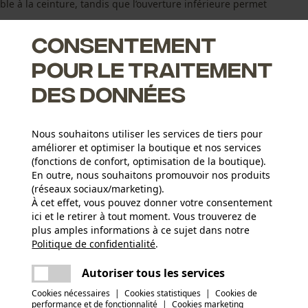
ble à la ceinture, tandis que l’ouverture inférieure permet
Consentement
pour le traitement
des données
Nous souhaitons utiliser les services de tiers pour
é
améliorer et optimiser la boutique et nos services
(fonctions de confort, optimisation de la boutique).
En outre, nous souhaitons promouvoir nos produits
(réseaux sociaux/marketing).
À cet effet, vous pouvez donner votre consentement
ici et le retirer à tout moment. Vous trouverez de
Groupe dâge
plus amples informations à ce sujet dans notre
adulte
Politique de confidentialité
partager
.
Une erreur s'est produite. Veuillez essayer
encore.
Épaisseur du matériau
mail
Autoriser tous les services
2.4 mm
Applications
Cookies nécessaires
|
Cookies statistiques
|
Cookies de
Patch du logo
performance et de fonctionnalité
|
Cookies marketing