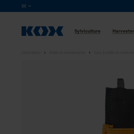
BE
Sylviculture
Harveste
Sylviculture
Outils et maintenance
Sacs à outils et ceinture