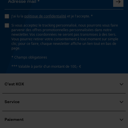
Loop54 Personalization
Longueur du manche
J'ai lu la
politique de confidentialité
et je l'accepte. *
Page d'accueil personnalisée
38 cm
Si vous acceptez le tracking personnalisé, nous pourrons vous faire
Panier sauvegardé
parvenir des offres promotionnelles personnalisées dans notre
newsletter. Vos coordonnées ne seront pas transmises à des tiers.
Salutation personnelle
Vous pourrez retirer votre consentement à tout moment sur simple
Géo-IP et détection des
clic; pour ce faire, chaque newsletter affiche un lien tout en bas de
Spécifications techniques
utilisateurs
page.
Vidéos YouTube
Type de tige
* Champs obligatoires
Forme pied de vache
Google Maps
*** Valable à partir d'un montant de 100,- €
Prise de contact par chat
Lubrification automatique de la chaîne
C'est KOX
Non
Qui sommes-nous?
Cookies marketing
Engagement social
Service
Guide pratique
Propriété
Questions fréquemment posées
KOX Harvester
Haute qualité, Ménage le dos, ergonomique
KOX Catalogue
Inscription à la newsletter
Paiement
Traitement des retours
Google Global Site Tag