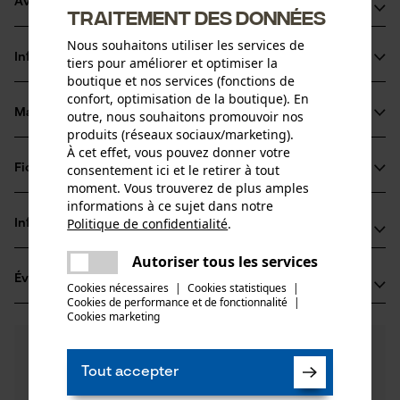
Avantages du produit
traitement des données
Favorise des postures de travail ergonomiques en
Nous souhaitons utiliser les services de
Informations sur le produit
tiers pour améliorer et optimiser la
ménageant le dos
boutique et nos services (fonctions de
Manche haut de gamme en bois de frêne
confort, optimisation de la boutique). En
Matériau & entretien
outre, nous souhaitons promouvoir nos
Détails du produit
produits (réseaux sociaux/marketing).
À cet effet, vous pouvez donner votre
Type dactivité
Fiches techniques
consentement ici et le retirer à tout
Matériau
Soulever, Retourner
moment. Vous trouverez de plus amples
Fiche de données de sécurité du produit (PDF)
informations à ce sujet dans notre
Matériau des lames
Politique de confidentialité
.
Informations fabricant
partager
Acier
Groupe dâge
Une erreur s'est produite. Veuillez
Autoriser tous les services
GEDORE Werkzeugfabrik GmbH & Co. KG
adulte
partager
essayer encore.
Évaluations
(2)
Remscheider Str. 149
Cookies nécessaires
|
Cookies statistiques
|
Matériau principal
Cookies de performance et de fonctionnalité
mail
|
42899 Remscheid, Allemagne
Cookies marketing
Acier
E-mail: info@gedore.com
Nombre de pièces
5.0
Des questions ?
(2)
1 pcs
Site web: -
Recommander ce produit
Nos experts sont à votre disposition !
Tél.: +49 2191 59 69 00
Tout accepter
Poser une
Type de bois