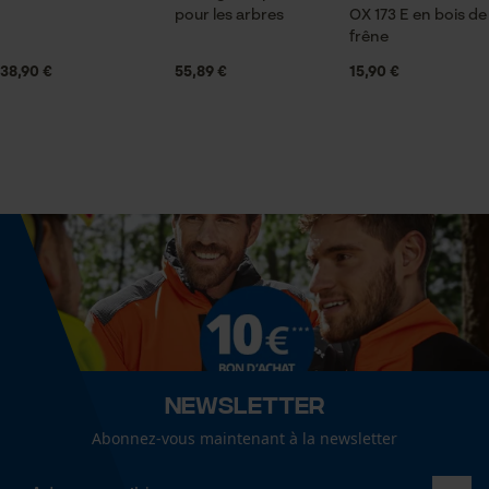
Econda Tag Manager
pour les arbres
OX 173 E en bois de
frêne
Diamètre de lillet
18 mm
38,90 €
55,89 €
15,90 €
Cookies statistiques
Longueur de manche recommandée
38 cm
Econda Analytics
Poids de la tête
Mouseflow Web Analytics Tool
500 g
Fact-Finder Tracking
Longueur de la tête
18.2 cm
Cookies de performance et de
Newsletter
fonctionnalité
Abonnez-vous maintenant à la newsletter
Longueur de la poignée
38 cm