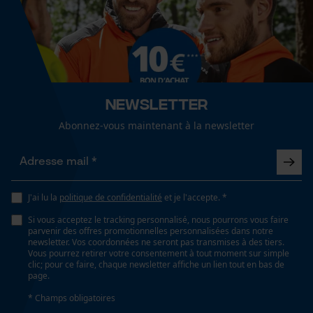
Articles pour toute l'année
Cookies de performance et de
fonctionnalité
Optique/motif
bicolore
Loop54 Personalization
Newsletter
Ajustement
Page d'accueil personnalisée
Abonnez-vous maintenant à la newsletter
Form Fit
Panier sauvegardé
Salutation personnelle
Confort
Géo-IP et détection des
utilisateurs
confortable, léger
J'ai lu la
politique de confidentialité
et je l'accepte. *
Vidéos YouTube
Si vous acceptez le tracking personnalisé, nous pourrons vous faire
parvenir des offres promotionnelles personnalisées dans notre
Google Maps
newsletter. Vos coordonnées ne seront pas transmises à des tiers.
Conditions météorologiques
Vous pourrez retirer votre consentement à tout moment sur simple
dégagé et doux, temps modéré
Prise de contact par chat
clic; pour ce faire, chaque newsletter affiche un lien tout en bas de
page.
* Champs obligatoires