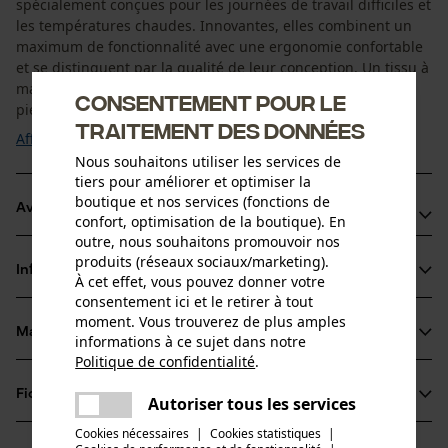
spécialement conçues pour les journées de travail difficiles et
les températures chaudes. Innovantes, elles combinent un
maximum de fonctionnalité avec une ergonomie confortable
et se distinguent par la qualité de leur conception. Un tissu à
mailles perméable à l'air permet de parfaitement aérer les
Consentement pour le
pieds tout en régulant ...
traitement des données
Afficher plus
Nous souhaitons utiliser les services de
tiers pour améliorer et optimiser la
boutique et nos services (fonctions de
Avantages du produit
confort, optimisation de la boutique). En
outre, nous souhaitons promouvoir nos
Chaussettes avec tissu à mailles ultra-fonctionnel pour
produits (réseaux sociaux/marketing).
Informations sur le produit
une bonne aération quand il fait chaud
À cet effet, vous pouvez donner votre
consentement ici et le retirer à tout
Talon et orteils renforcés pour une longue durée de vie
moment. Vous trouverez de plus amples
La cheville ergonomique ne cisaille pas la peau
Matériau & entretien
informations à ce sujet dans notre
Détails du produit
Politique de confidentialité
.
partager
Type dactivité
Fiches techniques
Une erreur s'est produite. Veuillez
Autoriser tous les services
Matériau
Sport, Pêcher, Travailler, Randonnée, Camper,
partager
essayer encore.
Chasser
Cookies nécessaires
|
Cookies statistiques
|
Fiche de données de sécurité du produit (PDF)