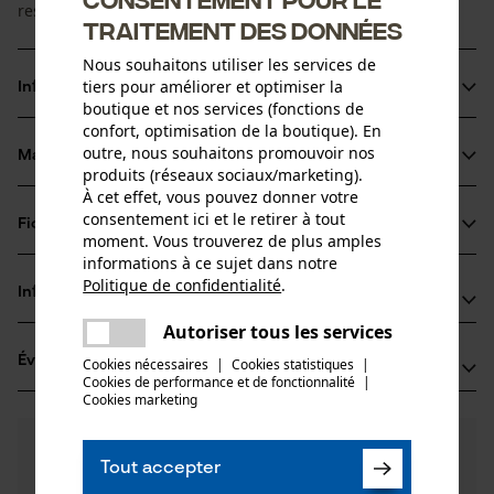
reste toujours au sec.
traitement des données
Nous souhaitons utiliser les services de
tiers pour améliorer et optimiser la
Informations sur le produit
boutique et nos services (fonctions de
confort, optimisation de la boutique). En
outre, nous souhaitons promouvoir nos
Matériau & entretien
Détails du produit
produits (réseaux sociaux/marketing).
À cet effet, vous pouvez donner votre
consentement ici et le retirer à tout
Type dactivité
Fiches techniques
moment. Vous trouverez de plus amples
Matériau
Sport, Pêcher, Travailler, Randonnée, Camper,
informations à ce sujet dans notre
Chasser
Fiche de données de sécurité du produit (PDF)
Politique de confidentialité
.
Matériau principal
Informations fabricant
partager
Synthétiques
Une erreur s'est produite. Veuillez
Autoriser tous les services
partager
comazo GmbH & Co.KG
Groupe dâge
essayer encore.
Évaluations
Cookies nécessaires
|
Cookies statistiques
|
(1)
Martin-Luther-Str. 1
adulte
Cookies de performance et de fonctionnalité
mail
|
72461 Albstadt, Allemagne
Cookies marketing
Entretien du produit
E-mail: info@comazo.de
4.0
Des questions ?
(1)
Site web: -
Recommander ce produit
Nombre de pièces
blanchiment interdit
Nos experts sont à votre disposition !
Tout accepter
1 pcs
Tél.: -
Poser une