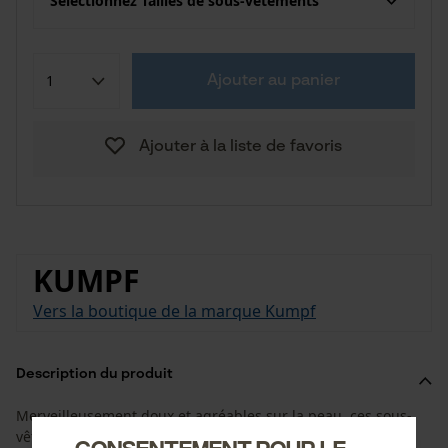
Sélectionnez Tailles de sous-vêtements
Ajouter au panier
Ajouter à la liste de favoris
KUMPF
Vers la boutique de la marque Kumpf
Description du produit
Merveilleusement doux et agréables sur la peau, ces sous-
vêtements légers et techniques veillent à ce que la peau
Consentement pour le