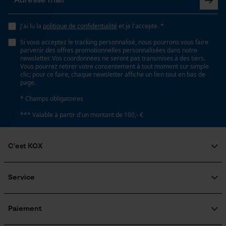
Conditions météorologiques
Loop54 Personalization
froid et glacé
J'ai lu la
politique de confidentialité
et je l'accepte. *
Page d'accueil personnalisée
Si vous acceptez le tracking personnalisé, nous pourrons vous faire
parvenir des offres promotionnelles personnalisées dans notre
Panier sauvegardé
newsletter. Vos coordonnées ne seront pas transmises à des tiers.
Spécifications techniques
Vous pourrez retirer votre consentement à tout moment sur simple
Salutation personnelle
clic; pour ce faire, chaque newsletter affiche un lien tout en bas de
Géo-IP et détection des
Lubrification automatique de la chaîne
page.
utilisateurs
Non
* Champs obligatoires
Vidéos YouTube
*** Valable à partir d'un montant de 100,- €
Google Maps
Propriété
Prise de contact par chat
Doux, Confortable, Séchage rapide, rde la peau,
C'est KOX
agréable
Qui sommes-nous?
Cookies marketing
Engagement social
Service
Fonction de hachage
Guide pratique
Questions fréquemment posées
Non
KOX Harvester
KOX Catalogue
Inscription à la newsletter
Paiement
Traitement des retours