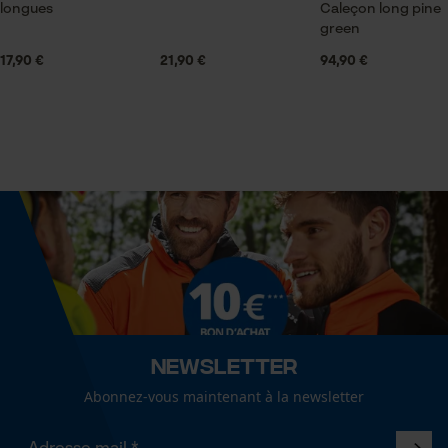
longues
Caleçon long pine
Econda Tag Manager
Articles pour toute l'année
green
17,90 €
21,90 €
94,90 €
Optique/motif
Cookies statistiques
couleur unie
Type de poche
sans poches
Econda Analytics
Mouseflow Web Analytics Tool
Confort
Fact-Finder Tracking
confortable, doux, léger, serré
Cookies de performance et de
Newsletter
Résistance à leau
fonctionnalité
non résistant à l'eau
Abonnez-vous maintenant à la newsletter