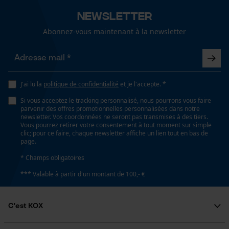
Recommandations dentretien
Newsletter
Suivre les instructions d'entretien sur l'étiquette.
Confort
confortable, douillet
Abonnez-vous maintenant à la newsletter
Loop54 Personalization
Page d'accueil personnalisée
Conditions météorologiques
fortes gelées, condition météorologique exigeante,
Panier sauvegardé
J'ai lu la
politique de confidentialité
et je l'accepte. *
temps changeant, temps modéré, nuageux et frais,
Salutation personnelle
dégagé et doux, froid et glacé, brouillard, pluvieux,
Si vous acceptez le tracking personnalisé, nous pourrons vous faire
parvenir des offres promotionnelles personnalisées dans notre
Géo-IP et détection des
neige, ensoleilé et chaud, pluies diluviennes, chaud
newsletter. Vos coordonnées ne seront pas transmises à des tiers.
utilisateurs
et sec, venteux
Vous pourrez retirer votre consentement à tout moment sur simple
clic; pour ce faire, chaque newsletter affiche un lien tout en bas de
Vidéos YouTube
page.
Google Maps
* Champs obligatoires
Spécifications techniques
Prise de contact par chat
*** Valable à partir d'un montant de 100,- €
Lubrification automatique de la chaîne
Non
C'est KOX
Cookies marketing
Qui sommes-nous?