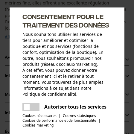
mérinos fine, elles offrent une excellente régulation
thermique et une grande respirabilité, tandis que la part de
polyacrylique assure la stabilité de forme et la résistance à
Consentement pour le
l’usure. Cette combinaison les rend idéales pour les longues
traitement des données
journées de chasse dans ...
Nous souhaitons utiliser les services de
Afficher plus
tiers pour améliorer et optimiser la
boutique et nos services (fonctions de
confort, optimisation de la boutique). En
Avantages du produit
outre, nous souhaitons promouvoir nos
produits (réseaux sociaux/marketing).
À cet effet, vous pouvez donner votre
Laine mérinos pour une chaleur naturelle et une bonne
consentement ici et le retirer à tout
Informations sur le produit
respirabilité
moment. Vous trouverez de plus amples
Large bord de confort pour un maintien doux et sans
informations à ce sujet dans notre
Politique de confidentialité
.
pression
Matériau & entretien
partager
Détails du produit
Coupe ergonomique pour un confort optimal
Une erreur s'est produite. Veuillez
Autoriser tous les services
partager
Type dactivité
essayer encore.
Informations fabricant
Cookies nécessaires
|
Cookies statistiques
|
Matériau
Protéger, Sport, Randonnée, Camper, Chasser
Cookies de performance et de fonctionnalité
mail
|
Cookies marketing
PSS Pfeiffer Sicherheitssysteme GmbH
Type de matériau
Évaluations
(0)
Albstraße 10