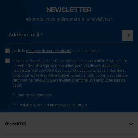
Newsletter
Conditions météorologiques
fortes gelées, condition météorologique exigeante,
Abonnez-vous maintenant à la newsletter
temps changeant, temps modéré, nuageux et frais,
Loop54 Personalization
dégagé et doux, froid et glacé, brouillard, pluvieux,
Page d'accueil personnalisée
neige, ensoleilé et chaud, pluies diluviennes, chaud
et sec, venteux
Panier sauvegardé
J'ai lu la
politique de confidentialité
et je l'accepte. *
Salutation personnelle
Si vous acceptez le tracking personnalisé, nous pourrons vous faire
parvenir des offres promotionnelles personnalisées dans notre
Géo-IP et détection des
newsletter. Vos coordonnées ne seront pas transmises à des tiers.
utilisateurs
Spécifications techniques
Vous pourrez retirer votre consentement à tout moment sur simple
clic; pour ce faire, chaque newsletter affiche un lien tout en bas de
Vidéos YouTube
Lubrification automatique de la chaîne
page.
Google Maps
Non
* Champs obligatoires
Prise de contact par chat
*** Valable à partir d'un montant de 100,- €
Propriété
rembourré, élastique, Robuste, Sec, confortable
C'est KOX
Cookies marketing
Qui sommes-nous?