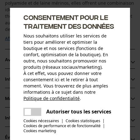
polyamide et de laine mérinos, elles offrent une combinaison
idéale de durabilité, de respirabilité et de régulation
thermique. La laine mérinos maintient les pieds au chaud et
Consentement pour le
au sec, tandis que le polyamide assure stabilité et maintien
traitement des données
de la forme. Les ...
Nous souhaitons utiliser les services de
Afficher plus
tiers pour améliorer et optimiser la
boutique et nos services (fonctions de
confort, optimisation de la boutique). En
Avantages du produit
outre, nous souhaitons promouvoir nos
produits (réseaux sociaux/marketing).
À cet effet, vous pouvez donner votre
Laine mérinos pour une régulation optimale de la chaleur
consentement ici et le retirer à tout
Informations sur le produit
et de l’humidité
moment. Vous trouverez de plus amples
Renforts rembourrés pour plus de confort et une meilleure
informations à ce sujet dans notre
Politique de confidentialité
.
protection contre les ampoules
Matériau & entretien
partager
Détails du produit
Convient à toutes les saisons
Une erreur s'est produite. Veuillez
Autoriser tous les services
partager
Type dactivité
essayer encore.
Informations fabricant
Cookies nécessaires
|
Cookies statistiques
|
Matériau
Protéger, Sport, Randonnée, Chasser
Cookies de performance et de fonctionnalité
mail
|
Cookies marketing
PSS Pfeiffer Sicherheitssysteme GmbH
Type de matériau
Évaluations
(0)
Albstraße 10