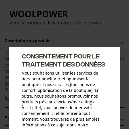
WOOLPOWER
Vers la boutique de la marque Woolpower
Description du produit
Les Woolpower Socks Classic 200 sont composées à 50 % de
Consentement pour le
laine mérinos très fine. Les chaussettes en laine mérinos sont
traitement des données
selon un procédé de tricotage circulaire sans coutures
longitudinales. Le tissu éponge des chaussettes mérinos
Nous souhaitons utiliser les services de
possède d'excellentes propriétés d'isolation, ce qui signifie
tiers pour améliorer et optimiser la
que vos pieds restent au chaud, même mouillés. Grâce aux
boutique et nos services (fonctions de
matériaux utilisés, ...
confort, optimisation de la boutique). En
outre, nous souhaitons promouvoir nos
Afficher plus
produits (réseaux sociaux/marketing).
À cet effet, vous pouvez donner votre
consentement ici et le retirer à tout
Avantages du produit
moment. Vous trouverez de plus amples
informations à ce sujet dans notre