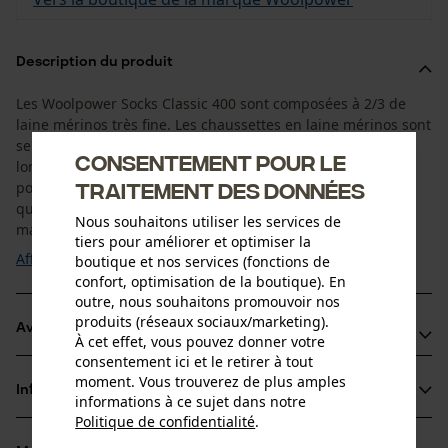
Description du produit
Les Woolpower Socks Classic 400 sont composées à 2/3 de
laine mérinos très fine. Les chaussettes en laine mérinos sont
selon un procédé de tricotage circulaire sans coutures
Consentement pour le
longitudinales. Le tissu éponge des chaussettes mérinos
traitement des données
possède d'excellentes propriétés d'isolation, ce qui signifie
que vos pieds restent au chaud, même mouillés. Grâce aux
Nous souhaitons utiliser les services de
matériaux utilisés, ...
tiers pour améliorer et optimiser la
Afficher plus
boutique et nos services (fonctions de
confort, optimisation de la boutique). En
outre, nous souhaitons promouvoir nos
produits (réseaux sociaux/marketing).
Avantages du produit
À cet effet, vous pouvez donner votre
consentement ici et le retirer à tout
Les chaussettes Woolpower en mérinos ont un effet
moment. Vous trouverez de plus amples
Informations sur le produit
thermorégulateur
informations à ce sujet dans notre
Politique de confidentialité
.
Grâce à la proportion élevée de laine mérinos, ces
partager