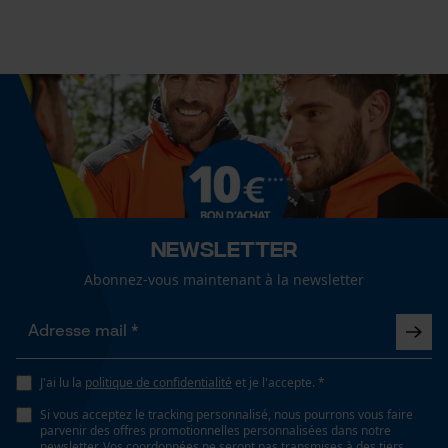
Propriété
Isolant, absorbant l'humidité, Séchage rapide,
régulant l'humidité, Régulation de la température,
Cookies de performance et de
agréable
fonctionnalité
Fonction de hachage
Non
Loop54 Personalization
Page d'accueil personnalisée
Inverseur de phase
Newsletter
Non
Panier sauvegardé
Abonnez-vous maintenant à la newsletter
Salutation personnelle
Géo-IP et détection des
Coupe en biais
utilisateurs
Non
Vidéos YouTube
J'ai lu la
politique de confidentialité
et je l'accepte. *
Google Maps
Si vous acceptez le tracking personnalisé, nous pourrons vous faire
Tension de chaîne sans outil
parvenir des offres promotionnelles personnalisées dans notre
Prise de contact par chat
newsletter. Vos coordonnées ne seront pas transmises à des tiers.