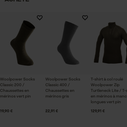
Sexe
unisexe
Entretien du produit
Vérifier linstallation de cookies
Il n'y a pas encore d'évaluations sur ce produit
Recommandations dentretien
ID de session
Suivre les instructions d'entretien sur l'étiquette.
Saison
Sauvegarder les préférences
Articles pour toute l'année
pour traitement des données
Econda Tag Manager
Optique/motif
couleur unie
Cookies statistiques
Woolpower Socks
Woolpower Socks
T-shirt à col roulé
Classic 200 /
Classic 400 /
Woolpower Zip
Chaussettes en
Spécifications techniques
Chaussettes en
Turtleneck Lite / T-
mérinos vert pin
mérinos gris
en mérinos à man
longues vert pin
Lubrification automatique de la chaîne
Econda Analytics
Non
19,90 €
22,91 €
129,91 €
Mouseflow Web Analytics Tool
Fact-Finder Tracking