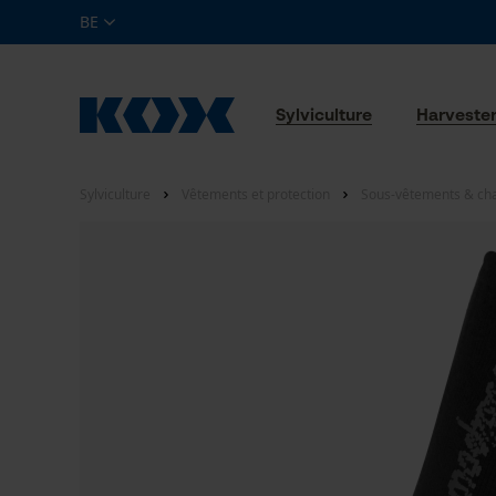
BE
Sylviculture
Harveste
Sylviculture
Vêtements et protection
Sous-vêtements & ch