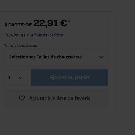
22,91 €
*
à partir de
*TVA incluse
plus frais d'expédition
Tailles de chaussettes
Sélectionnez Tailles de chaussettes
Confection (UE)
Taille fabricant
Ajouter au panier
22,91 €
36 - 39
Ajouter à la liste de favoris
22,91 €
40 - 44
22,91 €
45 - 48