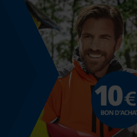
Fonction powerbank
Non
Utilisation prévue
Démarrage
sous-vêtements
Modèle & collection
Nom du modèle
Classic Logo 400