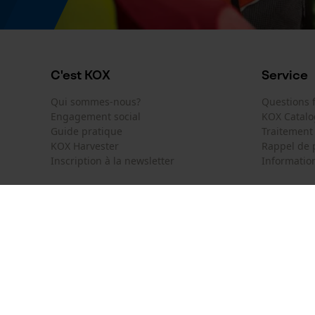
C'est KOX
Service
Qui sommes-nous?
Questions
Engagement social
KOX Catal
Guide pratique
Traitement
KOX Harvester
Rappel de 
Inscription à la newsletter
Information
KOX International
Contact
Deutschland
France
Formulaire
Österreich
Schweiz
Formulair
Suisse
België
Newsletter
Nederland
Résilier le