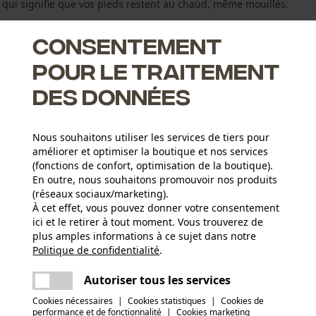
e qui signifie que vos pieds restent au chaud, même mouillés.
Consentement
pour le traitement
des données
 thermorégulateur
Nous souhaitons utiliser les services de tiers pour
chaussettes de randonnée sont confortables pour la peau
améliorer et optimiser la boutique et nos services
rapidement
(fonctions de confort, optimisation de la boutique).
En outre, nous souhaitons promouvoir nos produits
(réseaux sociaux/marketing).
À cet effet, vous pouvez donner votre consentement
ici et le retirer à tout moment. Vous trouverez de
Groupe dâge
plus amples informations à ce sujet dans notre
adulte
Politique de confidentialité
partager
.
Une erreur s'est produite. Veuillez essayer
encore.
Matériau principal
mail
Autoriser tous les services
Laine (poils naturels)
Applications
Cookies nécessaires
|
Cookies statistiques
|
Cookies de
Inscription du logo
performance et de fonctionnalité
|
Cookies marketing