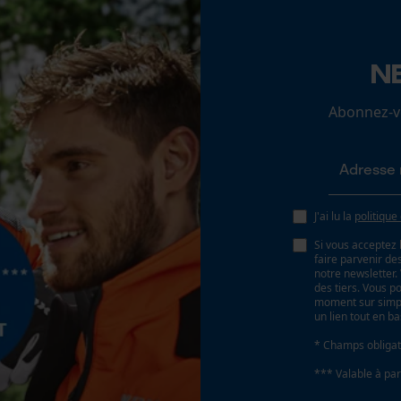
N
Loop54 Personalization
Page d'accueil personnalisée
Abonnez-vo
Panier sauvegardé
Salutation personnelle
Géo-IP et détection des utilisateurs
Vidéos YouTube
J'ai lu la
politique
Google Maps
Si vous acceptez 
faire parvenir d
Prise de contact par chat
notre newsletter
des tiers. Vous p
moment sur simple
un lien tout en b
Cookies marketing
* Champs obligat
*** Valable à par