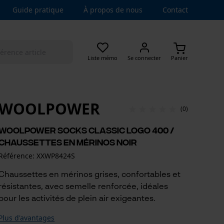
Guide pratique
À propos de nous
Contact
Liste mémo
Se connecter
Panier
WOOLPOWER
(0)
Woolpower Socks Classic Logo 400 /
Chaussettes en mérinos noir
Référence: XXWP8424S
Chaussettes en mérinos grises, confortables et
résistantes, avec semelle renforcée, idéales
pour les activités de plein air exigeantes.
Plus d'avantages