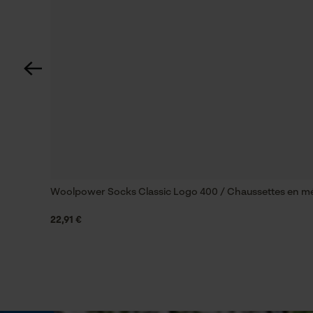
Fonction de hachage
Non
Coupe en biais
Non
Remplacement de chaîne sans outil
Non
Woolpower Socks Classic Logo 400 / Chaussettes en mé
22,91 €
Énergie & performance
Indicateur de capacité de la batterie
Non