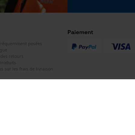
Google Global Site Tag
Microsoft Advertising Universal Event
Tracking
Survicate
Paiement
 fréquemment posées
ogue
 des retours
produits
s sur les frais de livraison
 de contact
Oregon Tool Europe SA/NV
e de commande
KOX - Pour les Pros du Bois et de 
Motoculture
Siège social:
 contrat
Rue Emile Francqui 11
1435 Mont-Saint-Guibert