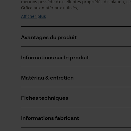
mérinos possède d'excellentes propriétés d'isolation, c
Grâce aux matériaux utilisés, ...
Afficher plus
Avantages du produit
Les chaussettes Woolpower en mérinos ont un effet
Informations sur le produit
Grâce à la proportion élevée de laine mérinos, ces 
Les chaussettes de randonnée en mérinos sèchent 
Matériau & entretien
Détails du produit
Type dactivité
Fiches techniques
Randonnée
Matériau
Fiche de données de sécurité du produit (PDF)
Type de matériau
Informations fabricant
Laine mérinos, Polyamide
Nombre de pièces
1 pcs