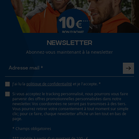
Entretien du produit
Cookies de performance et de
fonctionnalité
Recommandations dentretien
Saison
Suivre les instructions d'entretien sur l'étiquette.
Articles pour toute l'année
Newsletter
Loop54 Personalization
Optique/motif
Abonnez-vous maintenant à la newsletter
Page d'accueil personnalisée
bicolore
Panier sauvegardé
Salutation personnelle
Visibilité
Géo-IP et détection des
couleurs de signalisation
J'ai lu la
politique de confidentialité
et je l'accepte. *
utilisateurs
Si vous acceptez le tracking personnalisé, nous pourrons vous faire
Vidéos YouTube
parvenir des offres promotionnelles personnalisées dans notre
Type de poche
newsletter. Vos coordonnées ne seront pas transmises à des tiers.
Google Maps
Vous pourrez retirer votre consentement à tout moment sur simple
poches sur les cuisses, poche pour métre pliant,
clic; pour ce faire, chaque newsletter affiche un lien tout en bas de
Prise de contact par chat
poches latérales
page.
* Champs obligatoires
*** Valable à partir d'un montant de 100,- €