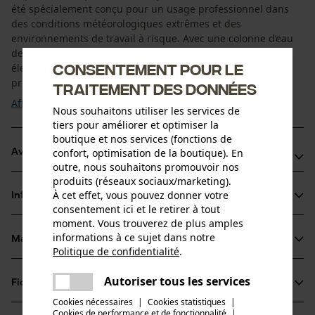
été spécialement conçu pour un usage professionnel dans
des conditions météorologiques extrêmes et des
environnements de travail à risque. Avec une colonne d’eau
de 20 000 mm, il répond à la classe de protection la plus
Consentement pour le
élevée selon la norme DIN EN 343 (classe 4) et garantit une
protection fiable contre l’humidité. ...
traitement des données
Afficher plus
Nous souhaitons utiliser les services de
tiers pour améliorer et optimiser la
boutique et nos services (fonctions de
confort, optimisation de la boutique). En
Avantages du produit
outre, nous souhaitons promouvoir nos
produits (réseaux sociaux/marketing).
Offre une grande visibilité dans la circulation, à proximité
À cet effet, vous pouvez donner votre
Informations sur le produit
des voies ferrées et partout où la visibilité est prioritaire
consentement ici et le retirer à tout
Membrane respirante évitant l’accumulation de chaleur
moment. Vous trouverez de plus amples
informations à ce sujet dans notre
lors de travaux intensifs
Matériau & entretien
Détails du produit
Politique de confidentialité
.
Fermetures éclair en bas de jambe pour un enfilage et un
partager
retrait faciles par-dessus les chaussures
Une erreur s'est produite. Veuillez
Type dactivité
Autoriser tous les services
Fiches techniques
partager
essayer encore.
Matériau
Protéger
Cookies nécessaires
|
Cookies statistiques
|
Fiche de données de sécurité du produit (PDF)
Cookies de performance et de fonctionnalité
mail
|