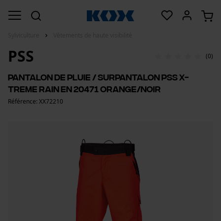
Sylviculture
Vêtements de haute visibilité
PSS
(0)
Pantalon de pluie / surpantalon PSS X-
treme Rain EN 20471 Orange/Noir
Référence: XX72210