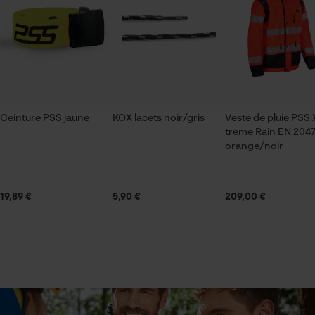
renfort imperméable, avec des boutons-pression
Vérifier linstallation de cookies
Composition du matériau
ID de session
Tissu extérieur : 100 % polyester / Doublure : 100 %
Sauvegarder les préférences
polyester Empiècements : 16 % aramide (Kevlar), 8, 7
Forme des jambes
pour traitement des données
% élasthanne, 57, 7 % polyamide, 17, 6 % polyuréthane
large
Econda Tag Manager
Composition du matériau de la doublure
Ceinture PSS jaune
KOX lacets noir/gris
Veste de pluie PSS 
Secteur
100 % polyester
treme Rain EN 2047
industrie du bâtiment, sylviculture, villes et
Cookies statistiques
orange/noir
communes, jardinage et aménagement paysager,
agriculture
Finition des coutures
19,89 €
5,90 €
209,00 €
couture collée
Econda Analytics
Finition du col
largeur de ceinture réglable
Mouseflow Web Analytics Tool
Revêtement de surface
Revêtement hydrofuge
Fact-Finder Tracking
Sexe
unisexe