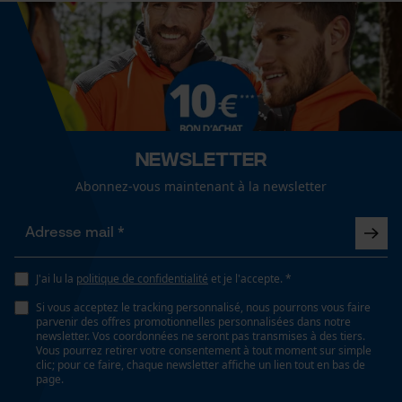
réfléchissant, haute visibilité
Cookies de performance et de
fonctionnalité
Ajustement
Ergonomic Fit
Loop54 Personalization
Page d'accueil personnalisée
Visibilité
Newsletter
surfaces réfléchissantes, couleurs de signalisation,
Panier sauvegardé
Abonnez-vous maintenant à la newsletter
bandes réfléchissantes
Salutation personnelle
Géo-IP et détection des
utilisateurs
Type de poche
Vidéos YouTube
poches arrière, poche à rabat, poches à outils, poches
J'ai lu la
politique de confidentialité
et je l'accepte. *
pantalon, poches sur les cuisses avec rabat, poches
Google Maps
Si vous acceptez le tracking personnalisé, nous pourrons vous faire
sur les cuisses, poches pour genouillères, poche pour
parvenir des offres promotionnelles personnalisées dans notre
Prise de contact par chat
newsletter. Vos coordonnées ne seront pas transmises à des tiers.
métre pliant, poche sur la jambe, poches repose-
Vous pourrez retirer votre consentement à tout moment sur simple
mains, poches latérales, poches frontales, poches
clic; pour ce faire, chaque newsletter affiche un lien tout en bas de
page.
avant