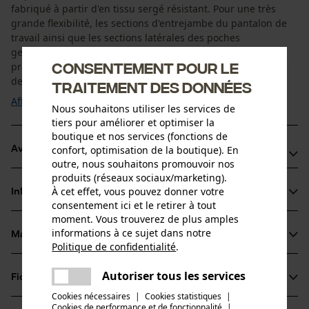
fabriqué à partir d'en tissu sergé résistant. Pour une très
grande flexibilité, les sections d'entrejambe du pantalon de
travail ainsi que les sections latérales des poches
genouillères sont en Cordura extensible. Les genoux
Consentement pour le
préformés avec des genouillères réglables en hauteur (à
deux positions) assurent un grand confort. ...
traitement des données
Afficher plus
Nous souhaitons utiliser les services de
tiers pour améliorer et optimiser la
boutique et nos services (fonctions de
confort, optimisation de la boutique). En
Avantages du produit
outre, nous souhaitons promouvoir nos
produits (réseaux sociaux/marketing).
Haute visibilité
À cet effet, vous pouvez donner votre
Informations sur le produit
Facile d’entretien et séchage rapide
consentement ici et le retirer à tout
Le pantalon de travail HiVis 2240 Stretch de Jobman se
moment. Vous trouverez de plus amples
informations à ce sujet dans notre
combine parfaitement avec les autres vêtements de
Matériau & entretien
Détails du produit
Politique de confidentialité
.
travail haute visibilité de la gamme Jobman.
partager
Une erreur s'est produite. Veuillez
Type dactivité
Autoriser tous les services
Fiches techniques
partager
essayer encore.
Matériau
Pêcher, Travailler, Randonnée, Avertir, Camper,
Cookies nécessaires
|
Cookies statistiques
|
Chasser
Fiche de données de sécurité du produit (PDF)
Cookies de performance et de fonctionnalité
mail
|