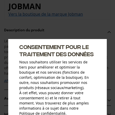
JOBMAN
Vers la boutique de la marque Jobman
Description du produit
Le T-shirt léger Vision 5620 Jobman est respirant et donc
Consentement pour le
parfaitement adapté aux journées chaudes. Il convient à
toutes les situations : que ce soit au travail ou lors de votre
traitement des données
prochaine randonnée en montagne. Le tissu polyester doux
Nous souhaitons utiliser les services de
du T-shirt Jobman s'adapte parfaitement, est élastique et
tiers pour améliorer et optimiser la
offre une liberté de mouvement optimale. Un véritable must-
boutique et nos services (fonctions de
have pour vos activités estivales ...
confort, optimisation de la boutique). En
Afficher plus
outre, nous souhaitons promouvoir nos
produits (réseaux sociaux/marketing).
À cet effet, vous pouvez donner votre
consentement ici et le retirer à tout
Avantages du produit
moment. Vous trouverez de plus amples
informations à ce sujet dans notre
Devant et dos en tricot birdseye pour une élimination
Politique de confidentialité
.
Informations sur le produit