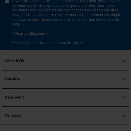
Si vous acceptez le tracking personnalisé, nous pourrons vous faire
impressions réfléchissantes
Prise de contact par chat
parvenir des offres promotionnelles personnalisées dans notre
newsletter. Vos coordonnées ne seront pas transmises à des tiers.
Vous pourrez retirer votre consentement à tout moment sur simple
clic; pour ce faire, chaque newsletter affiche un lien tout en bas de
Type de poche
page.
Cookies marketing
sans poches
* Champs obligatoires
*** Valable à partir d'un montant de 100,- €
Confort
Google Global Site Tag
doux, léger
C'est KOX
Microsoft Advertising Universal
Event Tracking
Qui sommes-nous?
Survicate
Résistance à leau
Engagement social
Service
non résistant à l'eau
Guide pratique
Questions fréquemment posées
KOX Harvester
KOX Catalogue
Inscription à la newsletter
Paiement
Traitement des retours
Conditions météorologiques
Rappel de produits
ensoleilé et chaud, chaud et sec
Informations sur les frais de livraison
Contact
Formulaire de contact