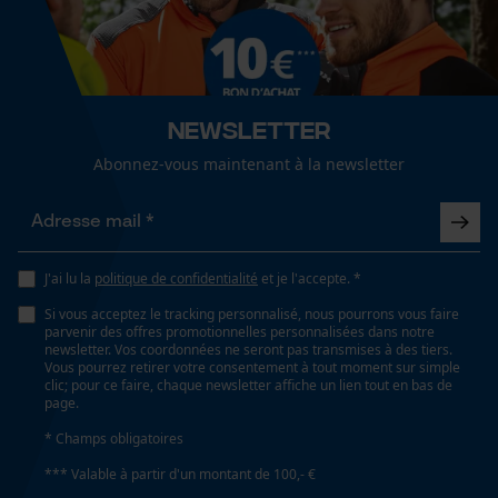
Cookies de performance et de
Secteur
fonctionnalité
logistique et transports, industrie du bâtiment,
entreprises de collecte et de recyclage, sylviculture,
villes et communes
Newsletter
Loop54 Personalization
Abonnez-vous maintenant à la newsletter
Page d'accueil personnalisée
Sexe
unisexe
Panier sauvegardé
Salutation personnelle
J'ai lu la
politique de confidentialité
et je l'accepte. *
Géo-IP et détection des
Saison
utilisateurs
Si vous acceptez le tracking personnalisé, nous pourrons vous faire
Articles pour toute l'année
parvenir des offres promotionnelles personnalisées dans notre
Vidéos YouTube
newsletter. Vos coordonnées ne seront pas transmises à des tiers.
Vous pourrez retirer votre consentement à tout moment sur simple
Google Maps
clic; pour ce faire, chaque newsletter affiche un lien tout en bas de
Optique/motif
page.
Prise de contact par chat
réfléchissant, haute visibilité
* Champs obligatoires
*** Valable à partir d'un montant de 100,- €