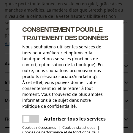
qui se porte toute l’année, en veste ou en gilet, grâce à ses
manches amovibles. La matière élastique Stretch placée au
niveau de la ceinture de la veste haute visibilité est non
seulement étanche et résistante à la saleté, elle est aussi très
Consentement pour le
solide. L’intérieur des poignets est élastique et vous
protègent de la ...
traitement des données
Afficher plus
Nous souhaitons utiliser les services de
tiers pour améliorer et optimiser la
boutique et nos services (fonctions de
confort, optimisation de la boutique). En
Avantages du produit
outre, nous souhaitons promouvoir nos
produits (réseaux sociaux/marketing).
La matière stretch de la veste fonctionnelle PSS assure un
À cet effet, vous pouvez donner votre
Informations sur le produit
confort de port optimal, beaucoup de légèreté et
consentement ici et le retirer à tout
d’adaptabilité, ainsi qu' une liberté de mouvements accrue.
moment. Vous trouverez de plus amples
informations à ce sujet dans notre
Veste fonctionnelle PSS pour femmes et hommes avec
Matériau & entretien
Détails du produit
Politique de confidentialité
.
réflecteurs 3M pour une meilleure visibilité
partager
Les empiècements en kevlar aux épaules et aux coudes
Une erreur s'est produite. Veuillez
Type de manche
Autoriser tous les services
Fiches techniques
partager
essayer encore.
Matériau
manches amovibles
assurent une bonne tenue aux endroits fortement sollicités
Cookies nécessaires
|
Cookies statistiques
|
Fiche de données de sécurité du produit (PDF)
Cookies de performance et de fonctionnalité
mail
|